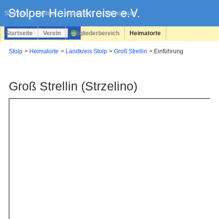
Navigation
überspringen
Sitemap
Kontakt
Impressum
Datenschutz
Startseite
Verein
Mitgliederbereich
Heimatorte
Familienforschung
Personen
Service
Registrieren
Stolp
Heimatorte
Landkreis Stolp
Groß Strellin
Einführung
Login
Groß Strellin (Strzelino)