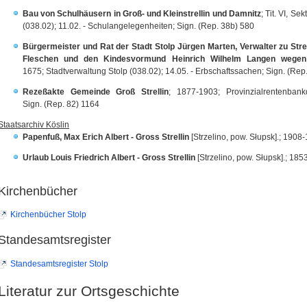
Bau von Schulhäusern in Groß- und Kleinstrellin und Damnitz
; Tit. VI, S
(038.02); 11.02. - Schulangelegenheiten; Sign. (Rep. 38b) 580
Bürgermeister und Rat der Stadt Stolp Jürgen Marten, Verwalter zu Stre
Fleschen und den Kindesvormund Heinrich Wilhelm Langen wegen
1675; Stadtverwaltung Stolp (038.02); 14.05. - Erbschaftssachen; Sign. (Rep
Rezeßakte Gemeinde Groß Strellin
; 1877-1903; Provinzialrentenbankd
Sign. (Rep. 82) 1164
Staatsarchiv Köslin
Papenfuß, Max Erich Albert - Gross Strellin
[Strzelino, pow. Słupsk].; 1908
Urlaub Louis Friedrich Albert - Gross Strellin
[Strzelino, pow. Słupsk].; 18
Kirchenbücher
Kirchenbücher Stolp
Standesamtsregister
Standesamtsregister Stolp
Literatur zur Ortsgeschichte