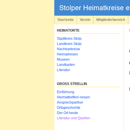
Navigation
überspringen
Startseite
Verein
Mitgliederbereich
HEIMATORTE
Navigation
Stadtkreis Stolp
überspringen
Landkreis Stolp
Nachbarkreise
Heimatreisen
Museen
Landkarten
Literatur
GROSS STRELLIN
Navigation
Einführung
überspringen
Heimattreffen/-reisen
Ansprechpartner
Ortsgeschichte
Der Ort heute
Literatur und Quellen