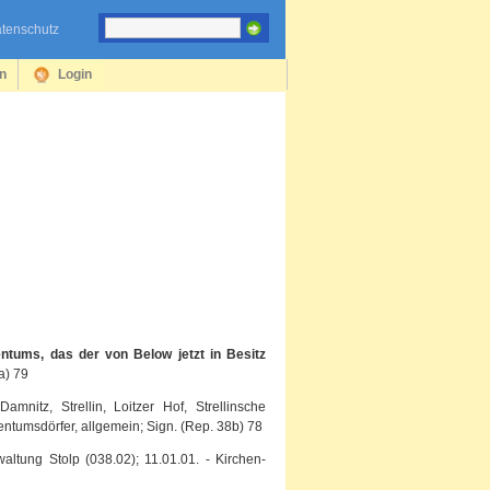
tenschutz
en
Login
entums, das der von Below jetzt in Besitz
a) 79
amnitz, Strellin, Loitzer Hof, Strellinsche
entumsdörfer, allgemein; Sign. (Rep. 38b) 78
rwaltung Stolp (038.02); 11.01.01. - Kirchen-