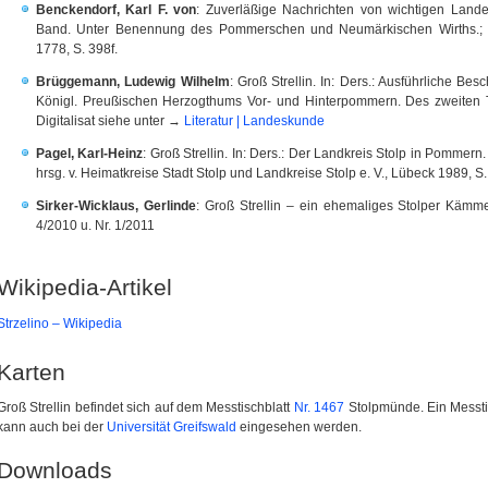
Benckendorf, Karl F. von
: Zuverläßige Nachrichten von wichtigen Lande
Band. Unter Benennung des Pommerschen und Neumärkischen Wirths.; Ste
1778, S. 398f.
Brüggemann, Ludewig Wilhelm
: Groß Strellin. In: Ders.: Ausführliche B
Königl. Preußischen Herzogthums Vor- und Hinterpommern. Des zweiten The
Digitalisat siehe unter →
Literatur | Landeskunde
Pagel, Karl-Heinz
: Groß Strellin. In: Ders.: Der Landkreis Stolp in Pommer
hrsg. v. Heimatkreise Stadt Stolp und Landkreise Stolp e. V., Lübeck 1989, S.
Sirker-Wicklaus, Gerlinde
: Groß Strellin – ein ehemaliges Stolper Kämmer
4/2010 u. Nr. 1/2011
Wikipedia-Artikel
Strzelino – Wikipedia
Karten
Groß Strellin befindet sich auf dem Messtischblatt
Nr. 1467
Stolpmünde. Ein Messti
kann auch bei der
Universität Greifswald
eingesehen werden.
Downloads