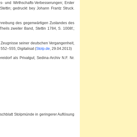
s- und Wirthschafts-Verbesserungen; Erster
ttin; gedruckt bey Johann Frantz Struck.
eschreibung des gegenwärtigen Zustandes des
ils zweiter Band, Stettin 1784, S. 1008f.;
n. Zeugnisse seiner deutschen Vergangenheit,
 552–555; Digitalisat (
Stolp.de
, 29.04.2013)
eidorf als Privatgut; Sedina-Archiv N.F. Nr.
schblatt Stolpmünde in geringerer Auflösung