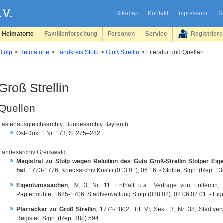
Sitemap
Kontakt
Impressum
Da
Heimatorte
Familienforschung
Personen
Service
Registrier
Stolp
Heimatorte
Landkreis Stolp
Groß Strellin
Literatur und Quellen
Groß Strellin
Quellen
Lastenausgleichsarchiv, Bundesarchiv Bayreuth
Ost-Dok. 1 Nr. 173, S. 275–282
Landesarchiv Greifswald
Magistrat zu Stolp wegen Reluition des Guts Groß-Strellin Stolper Eig
hat
; 1773-1776; Kriegsarchiv Köslin (013.01); 06.16. - Stolpe; Sign. (Rep. 13
Eigentumssachen
; IV, 3, Nr. 11; Enthält u.a.: Verträge von Lüllemin, D
Papiermühle; 1685-1706; Stadtverwaltung Stolp (038.02); 02.06.02.01. - Eig
Pfarracker zu Groß Strellin
; 1774-1802; Tit. VI, Sekt. 3, Nr. 38; Stadtve
Register; Sign. (Rep. 38b) 594