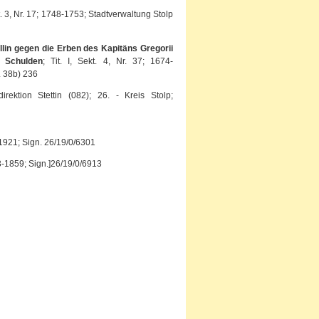
ekt. 3, Nr. 17; 1748-1753; Stadtverwaltung Stolp
llin gegen die Erben des Kapitäns Gregorii
 Schulden
; Tit. I, Sekt. 4, Nr. 37; 1674-
. 38b) 236
irektion Stettin (082); 26. - Kreis Stolp;
-1921; Sign. 26/19/0/6301
53-1859; Sign.]26/19/0/6913