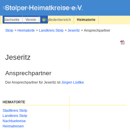
Navigation
überspringen
Sitemap
Kontakt
Impressum
Datenschutz
Startseite
Verein
Mitgliederbereich
Heimatorte
Familienforschung
Personen
Service
Registrieren
Stolp
Heimatorte
Landkreis Stolp
Jeseritz
Ansprechpartner
Login
Jeseritz
Ansprechpartner
Der Ansprechpartner für Jeseritz ist
Jürgen Lüdtke
.
HEIMATORTE
Navigation
Stadtkreis Stolp
überspringen
Landkreis Stolp
Nachbarkreise
Heimatreisen