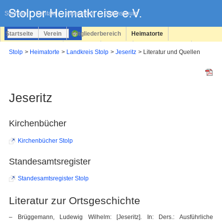
Navigation
überspringen
Sitemap
Kontakt
Impressum
Datenschutz
Startseite
Verein
Mitgliederbereich
Heimatorte
Familienforschung
Personen
Service
Registrieren
Stolp
Heimatorte
Landkreis Stolp
Jeseritz
Literatur und Quellen
Login
Jeseritz
Kirchenbücher
Kirchenbücher Stolp
Standesamtsregister
Standesamtsregister Stolp
Literatur zur Ortsgeschichte
– Brüggemann, Ludewig Wilhelm: [Jeseritz]. In: Ders.: Ausführliche