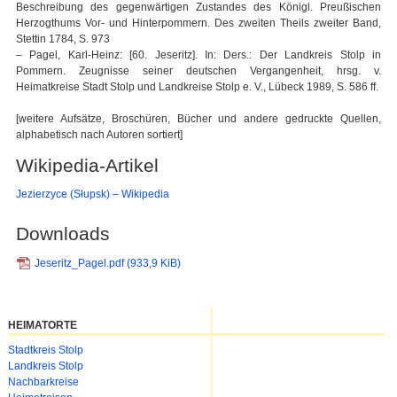
Beschreibung des gegenwärtigen Zustandes des Königl. Preußischen
Herzogthums Vor- und Hinterpommern. Des zweiten Theils zweiter Band,
Stettin 1784, S. 973
– Pagel, Karl-Heinz: [60. Jeseritz]. In: Ders.: Der Landkreis Stolp in
Pommern. Zeugnisse seiner deutschen Vergangenheit, hrsg. v.
Heimatkreise Stadt Stolp und Landkreise Stolp e. V., Lübeck 1989, S. 586 ff.
[weitere Aufsätze, Broschüren, Bücher und andere gedruckte Quellen,
alphabetisch nach Autoren sortiert]
Wikipedia-Artikel
Jezierzyce (Słupsk) – Wikipedia
Downloads
Jeseritz_Pagel.pdf
(933,9 KiB)
HEIMATORTE
Navigation
Stadtkreis Stolp
überspringen
Landkreis Stolp
Nachbarkreise