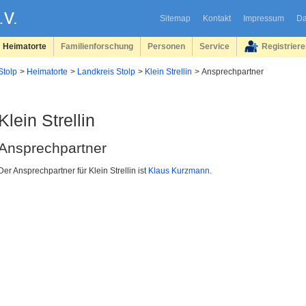
Sitemap
Kontakt
Impressum
Da
Heimatorte
Familienforschung
Personen
Service
Registrier
Stolp
Heimatorte
Landkreis Stolp
Klein Strellin
Ansprechpartner
Klein Strellin
Ansprechpartner
Der Ansprechpartner für Klein Strellin ist
Klaus Kurzmann
.