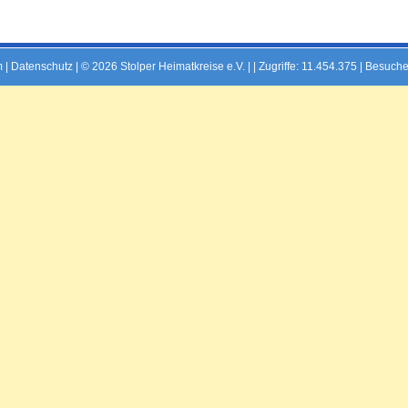
m
|
Datenschutz
| © 2026 Stolper Heimatkreise e.V. | |
Zugriffe: 11.454.375 | Besuche