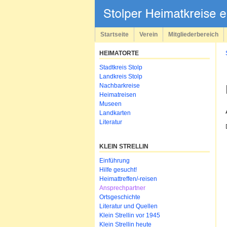
Navigation
überspringen
Startseite
Verein
Mitgliederbereich
HEIMATORTE
Navigation
Stadtkreis Stolp
überspringen
Landkreis Stolp
Nachbarkreise
Heimatreisen
Museen
Landkarten
Literatur
KLEIN STRELLIN
Navigation
Einführung
überspringen
Hilfe gesucht!
Heimattreffen/-reisen
Ansprechpartner
Ortsgeschichte
Literatur und Quellen
Klein Strellin vor 1945
Klein Strellin heute