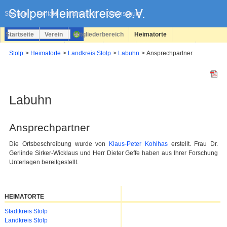
Navigation
überspringen
Sitemap
Kontakt
Impressum
Datenschutz
Startseite
Verein
Mitgliederbereich
Heimatorte
Familienforschung
Personen
Service
Registrieren
Stolp
Heimatorte
Landkreis Stolp
Labuhn
Ansprechpartner
Login
Labuhn
Ansprechpartner
Die Ortsbeschreibung wurde von
Klaus-Peter Kohlhas
erstellt. Frau Dr.
Gerlinde Sirker-Wicklaus und Herr Dieter Geffe haben aus Ihrer Forschung
Unterlagen bereitgestellt.
HEIMATORTE
Navigation
Stadtkreis Stolp
überspringen
Landkreis Stolp