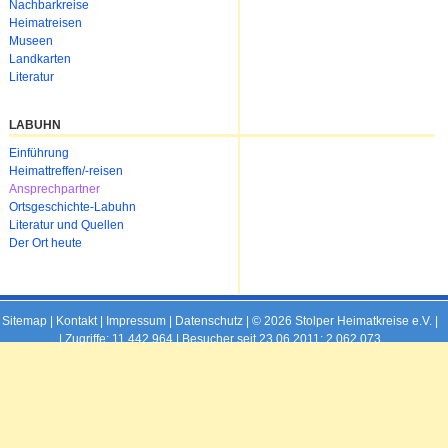
Nachbarkreise
Heimatreisen
Museen
Landkarten
Literatur
LABUHN
Navigation
Einführung
überspringen
Heimattreffen/-reisen
Ansprechpartner
Ortsgeschichte-Labuhn
Literatur und Quellen
Der Ort heute
Sitemap
|
Kontakt
|
Impressum
|
Datenschutz
| © 2026 Stolper Heimatkreise e.V. |
|
Zugriffe: 11.442.964 | Besucher seit 23.06.2011: 2.062.073