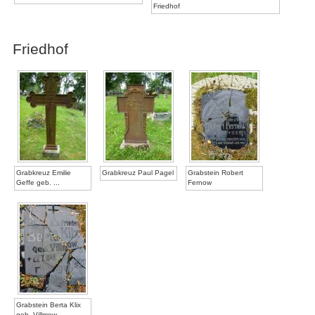
Friedhof
Friedhof
Grabkreuz Emilie
Grabkreuz Paul Pagel
Grabstein Robert
Geffe geb. ...
Fernow
Grabstein Berta Klix
geb. Villmow