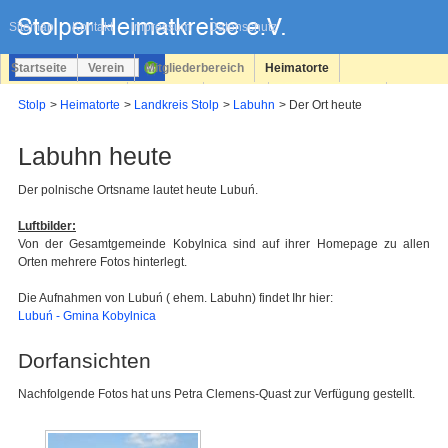
Navigation
überspringen
Sitemap
Kontakt
Impressum
Datenschutz
Startseite
Verein
Mitgliederbereich
Heimatorte
Familienforschung
Personen
Service
Registrieren
Stolp
Heimatorte
Landkreis Stolp
Labuhn
Der Ort heute
Login
Labuhn heute
Der polnische Ortsname lautet heute Lubuń.
Luftbilder:
Von der Gesamtgemeinde Kobylnica sind auf ihrer Homepage zu allen
Orten mehrere Fotos hinterlegt.
Die Aufnahmen von Lubuń ( ehem. Labuhn) findet Ihr hier:
Lubuń - Gmina Kobylnica
Dorfansichten
Nachfolgende Fotos hat uns Petra Clemens-Quast zur Verfügung gestellt.