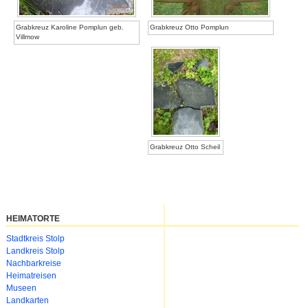
Grabkreuz Karoline Pomplun geb.
Grabkreuz Otto Pomplun
Villmow
Grabkreuz Otto Scheil
HEIMATORTE
Navigation
Stadtkreis Stolp
überspringen
Landkreis Stolp
Nachbarkreise
Heimatreisen
Museen
Landkarten