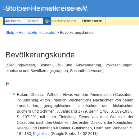
Navigation
überspringen
Sitemap
Kontakt
Impressum
Datenschutz
Startseite
Verein
Mitgliederbereich
Heimatorte
Familienforschung
Personen
Service
Registrieren
Stolp
Heimatorte
Literatur
Bevölkerungskunde
Login
Bevölkerungskunde
(Siedlungswesen, Binnen-, Zu- und Auswanderung, Volkszählungen,
ethnische und Bevölkerungsgruppen, Gesundheitswesen)
H
Haken
, Christian Wilhelm: Etwas von den Pommerschen Cassuben,
in: Büsching, Anton Friedrich: Wöchentliche Nachrichten von neuen
Landcharten, geographischen, statistischen und historischen
Büchern und Schriften, 7. Jahrgang 1779, Berlin 1780, S. 189-193 u.
S. 197-201; mit einer Einleitung: Etwas von dem Wohnsitz der
Cassuben, nach den Gedanken des ersten Direktors der Königlichen
Kriegs- und Domänen-Kammer Gumbinnen, Herrn von Wobeser, S.
181-183;
Digitalisat
(Google Books, 14.02.2011)