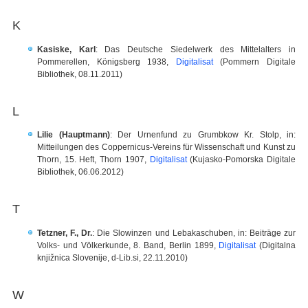
K
Kasiske, Karl
: Das Deutsche Siedelwerk des Mittelalters in
Pommerellen, Königsberg 1938,
Digitalisat
(Pommern Digitale
Bibliothek, 08.11.2011)
L
Lilie (Hauptmann)
: Der Urnenfund zu Grumbkow Kr. Stolp, in:
Mitteilungen des Coppernicus-Vereins für Wissenschaft und Kunst zu
Thorn, 15. Heft, Thorn 1907,
Digitalisat
(Kujasko-Pomorska Digitale
Bibliothek, 06.06.2012)
T
Tetzner, F., Dr.
: Die Slowinzen und Lebakaschuben, in: Beiträge zur
Volks- und Völkerkunde, 8. Band, Berlin 1899,
Digitalisat
(Digitalna
knjižnica Slovenije, d-Lib.si, 22.11.2010)
W