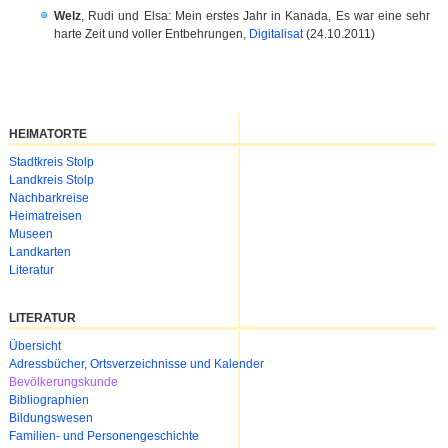
Welz
, Rudi und Elsa: Mein erstes Jahr in Kanada, Es war eine sehr
harte Zeit und voller Entbehrungen,
Digitalisat
(24.10.2011)
HEIMATORTE
Navigation
Stadtkreis Stolp
überspringen
Landkreis Stolp
Nachbarkreise
Heimatreisen
Museen
Landkarten
Literatur
LITERATUR
Navigation
Übersicht
überspringen
Adressbücher, Ortsverzeichnisse und Kalender
Bevölkerungskunde
Bibliographien
Bildungswesen
Familien- und Personengeschichte