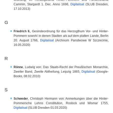
Cammin, Stargardt 1. Dec. Anno 1696,
Digitalisat
(SLUB Dresden,
17.10.2013)
G
Friedrich II.
, Gesindeordnung für das Herzogthum Vor- und Hinter-
Pommern sowohl in denen Stadten als auf dem platten Lande, Berlin
20. August 1766,
Digitalisat
(Archivum Panstwowe W Szczecinie,
16.05.2020)
R
Rönne
, Ludwig von: Das Staats-Recht der Preußischen Monarchie,
Zweiter Band, Zweite Abtheilung, Leipzig 1865,
Digitalisat
(Google-
Books, 08.02.2010)
S
Schweder
, Christoph Hermann von: Anmerkungen über die Hinter-
Pommersche Lehns Constitution, Rostock und Wismar 1755,
Digitalisat
(SLUB Dresden 01.03.2020)