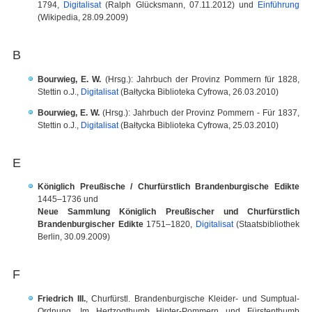
1794,
Digitalisat
(Ralph Glücksmann, 07.11.2012) und
Einführung
(Wikipedia, 28.09.2009)
B
Bourwieg, E. W.
(Hrsg.): Jahrbuch der Provinz Pommern für 1828,
Stettin o.J.,
Digitalisat
(Bałtycka Biblioteka Cyfrowa, 26.03.2010)
Bourwieg, E. W.
(Hrsg.): Jahrbuch der Provinz Pommern - Für 1837,
Stettin o.J.,
Digitalisat
(Bałtycka Biblioteka Cyfrowa, 25.03.2010)
E
Königlich Preußische / Churfürstlich Brandenburgische Edikte
1445–1736 und
Neue Sammlung Königlich Preußischer und Churfürstlich
Brandenburgischer Edikte
1751–1820,
Digitalisat
(Staatsbibliothek
Berlin, 30.09.2009)
F
Friedrich III.
, Churfürstl. Brandenburgische Kleider- und Sumptual-
Ordnung, Im Hertzogthumb Hinter-Pommern und Fürstenthumb