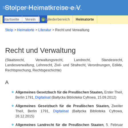
Navigation
überspringen
Sitemap
Kontakt
Impressum
Datenschutz
Startseite
Verein
Mitgliederbereich
Heimatorte
Familienforschung
Personen
Service
Registrieren
Stolp
Heimatorte
Literatur
Recht und Verwaltung
Login
Recht und Verwaltung
(Staatsrecht, Verwaltungsrecht, Landrecht, Standesrecht,
Landesverwaltung, Lehnrecht, Zivil- und Strafrecht, Verordnungen, Edikte,
Rechtsprechung, Rechtsgeschichte)
A
Allgemeines Gesetzbuch für die Preußischen
Staaten,
Erster Theil,
Berlin 1791,
Digitalisat
(Bałtycka Biblioteka Cyfrowa, 15.09.2012)
Allgemeines Gesetzbuch für die Preußischen
Staaten,
Zweiter
Theil, Berlin 1791,
Digitalisat
(Bałtycka Biblioteka Cyfrowa,
26.12.2015)
Allgemeines Landrecht für die Preußischen Staaten
, 5. Februar