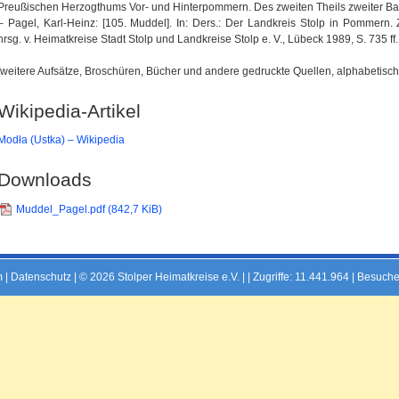
Preußischen Herzogthums Vor- und Hinterpommern. Des zweiten Theils zweiter Ban
– Pagel, Karl-Heinz: [105. Muddel]. In: Ders.: Der Landkreis Stolp in Pommern
hrsg. v. Heimatkreise Stadt Stolp und Landkreise Stolp e. V., Lübeck 1989, S. 735 ff.
[weitere Aufsätze, Broschüren, Bücher und andere gedruckte Quellen, alphabetisch 
Wikipedia-Artikel
Modła (Ustka) – Wikipedia
Downloads
Muddel_Pagel.pdf
(842,7 KiB)
m
|
Datenschutz
| © 2026 Stolper Heimatkreise e.V. | |
Zugriffe: 11.441.964 | Besuche