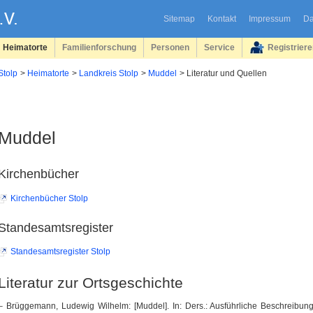
Sitemap
Kontakt
Impressum
Da
Heimatorte
Familienforschung
Personen
Service
Registrier
Stolp
Heimatorte
Landkreis Stolp
Muddel
Literatur und Quellen
Muddel
Kirchenbücher
Kirchenbücher Stolp
Standesamtsregister
Standesamtsregister Stolp
Literatur zur Ortsgeschichte
– Brüggemann, Ludewig Wilhelm: [Muddel]. In: Ders.: Ausführliche Beschreibun