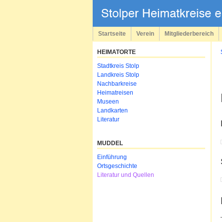
Navigation
überspringen
Startseite
Verein
Mitgliederbereich
HEIMATORTE
Navigation
Stadtkreis Stolp
überspringen
Landkreis Stolp
Nachbarkreise
Heimatreisen
Museen
Landkarten
Literatur
MUDDEL
Navigation
Einführung
überspringen
Ortsgeschichte
Literatur und Quellen