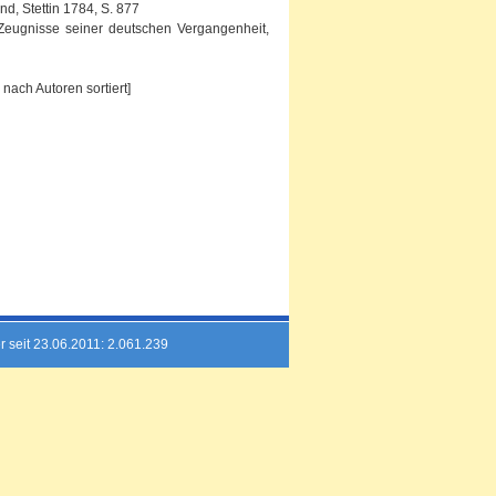
d, Stettin 1784, S. 877
. Zeugnisse seiner deutschen Vergangenheit,
nach Autoren sortiert]
r seit 23.06.2011: 2.061.239