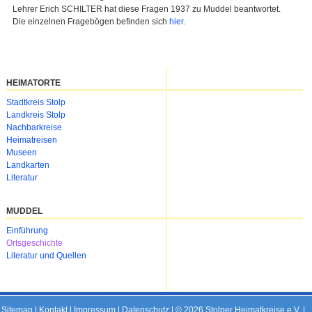
Lehrer Erich SCHILTER hat diese Fragen 1937 zu Muddel beantwortet.
Die einzelnen Fragebögen befinden sich
hier
.
HEIMATORTE
Navigation
Stadtkreis Stolp
überspringen
Landkreis Stolp
Nachbarkreise
Heimatreisen
Museen
Landkarten
Literatur
MUDDEL
Navigation
Einführung
überspringen
Ortsgeschichte
Literatur und Quellen
Sitemap
|
Kontakt
|
Impressum
|
Datenschutz
| © 2026 Stolper Heimatkreise e.V. |