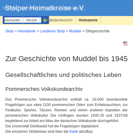
Navigation
überspringen
Sitemap
Kontakt
Impressum
Datenschutz
Startseite
Verein
Mitgliederbereich
Heimatorte
Familienforschung
Personen
Service
Registrieren
Stolp
Heimatorte
Landkreis Stolp
Muddel
Ortsgeschichte
Login
Zur Geschichte von Muddel bis 1945
Gesellschaftliches und politisches Leben
Pommersches Volkskundearchiv
Das Pommersche Volkskundearchiv enthält ca. 20.000 beantwortete
Fragebögen aus etwa 1100 pommerschen Orten zum Erntebrauchtum, zur
Festkultur, Spielen, Tänzen, Reimen und vielen anderen Aspekten der
pommerschen Volkskultur. Die Umfragen wurden 1930-35 und 1937/38
begleitend zur Arbeit am Atlas der deutschen Volkskunde durchgeführt.
Die Universität Greifswald hat die Fragebögen digitalisiert.
Die einzelnen Ortsbelege sind über die
Karte
abrufbar.