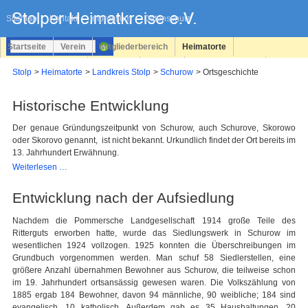
Navigation
überspringen
Sitemap
Kontakt
Impressum
Datenschutz
Startseite
Verein
Mitgliederbereich
Heimatorte
Familienforschung
Personen
Service
Registrieren
Stolp
Heimatorte
Landkreis Stolp
Schurow
Ortsgeschichte
Login
Historische Entwicklung
Der genaue Gründungszeitpunkt von Schurow, auch Schurove, Skorowo
oder Skorovo genannt, ist nicht bekannt. Urkundlich findet der Ort bereits im
13. Jahrhundert Erwähnung.
Historische
Weiterlesen …
Entwicklung
Entwicklung nach der Aufsiedlung
Nachdem die Pommersche Landgesellschaft 1914 große Teile des
Ritterguts erworben hatte, wurde das Siedlungswerk in Schurow im
wesentlichen 1924 vollzogen. 1925 konnten die Überschreibungen im
Grundbuch vorgenommen werden. Man schuf 58 Siedlerstellen, eine
größere Anzahl übernahmen Bewohner aus Schurow, die teilweise schon
im 19. Jahrhundert ortsansässig gewesen waren. Die Volkszählung von
1885 ergab 184 Bewohner, davon 94 männliche, 90 weibliche; 184 sind
evangelisch, 10 katholisch. Außerdem gab es 35 Haushaltungen, 20