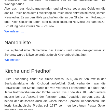
Wohngebäude.
Aber auch aus Nachbargemeinden und teilweise sogar aus Gebieten, die
das Dt. Reich nach dem I. Weltkrieg an Polen hatte abtreten müssen, kamen
Neusiedler. Es wurden Höfe geschaffen, die an der Straße nach Pottangow
oder Klein Gluschen lagen, aber auch in Richtung Neitzkow. So kam es zur
Schaffung des Ortsteils Neu-Schurow.
Entwicklung
Weiterlesen …
nach
der
Namenliste
Aufsiedlung
Die alphabetische Namenliste der Grund- und Gebäudeeigentümer in
Schurow wurde teilweise ergänzt durch Kirchenbucheinträge.
Namenliste
Weiterlesen …
Kirche und Friedhof
Erste Erwähnung findet die Kirche bereits 1530, da ist Schurow in der
Besitzstandskarte als Kirchdorf aufgeführt. Stark verbunden war die
Entwicklung der Kirche durch die von Wobeser Lehnsherren, die über 200
Jahre Patronatsherren der Kirche waren. Bis Ende des 18. Jahrhunderts
musste bei der Auswahl der Pastoren darauf geachtet werden, dass sie
neben der deutschen auch die kaschubische Sprache beherrschten. Die
letzte kaschubische Predigt soll 1787 vom neu berufenen Pastor Gottel
gehalten worden sein.