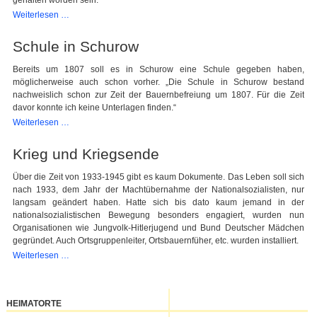
Kirche
Weiterlesen …
und
Friedhof
Schule in Schurow
Bereits um 1807 soll es in Schurow eine Schule gegeben haben,
möglicherweise auch schon vorher. „Die Schule in Schurow bestand
nachweislich schon zur Zeit der Bauernbefreiung um 1807. Für die Zeit
davor konnte ich keine Unterlagen finden.“
Schule
Weiterlesen …
in
Schurow
Krieg und Kriegsende
Über die Zeit von 1933-1945 gibt es kaum Dokumente. Das Leben soll sich
nach 1933, dem Jahr der Machtübernahme der Nationalsozialisten, nur
langsam geändert haben. Hatte sich bis dato kaum jemand in der
nationalsozialistischen Bewegung besonders engagiert, wurden nun
Organisationen wie Jungvolk-Hitlerjugend und Bund Deutscher Mädchen
gegründet. Auch Ortsgruppenleiter, Ortsbauernfüher, etc. wurden installiert.
Krieg
Weiterlesen …
und
Kriegsende
HEIMATORTE