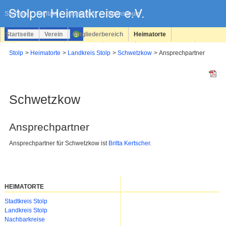
Navigation
überspringen
Sitemap
Kontakt
Impressum
Datenschutz
Startseite
Verein
Mitgliederbereich
Heimatorte
Familienforschung
Personen
Service
Registrieren
Stolp
Heimatorte
Landkreis Stolp
Schwetzkow
Ansprechpartner
Login
Schwetzkow
Ansprechpartner
Ansprechpartner für Schwetzkow ist
Britta Kertscher
.
HEIMATORTE
Navigation
Stadtkreis Stolp
überspringen
Landkreis Stolp
Nachbarkreise