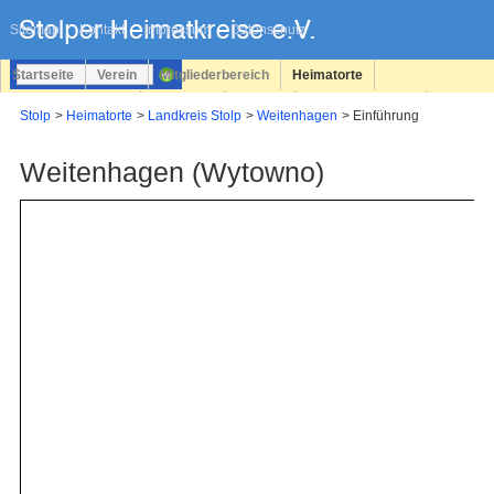
Navigation
überspringen
Sitemap
Kontakt
Impressum
Datenschutz
Startseite
Verein
Mitgliederbereich
Heimatorte
Familienforschung
Personen
Service
Registrieren
Stolp
Heimatorte
Landkreis Stolp
Weitenhagen
Einführung
Login
Weitenhagen (Wytowno)