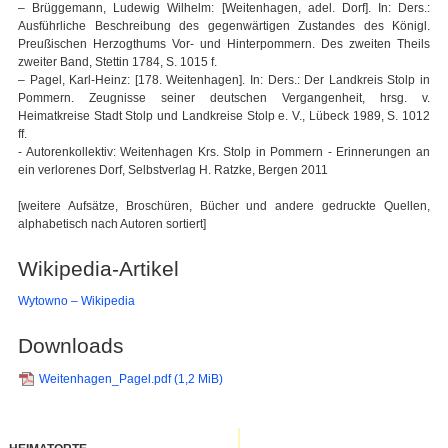
– Brüggemann, Ludewig Wilhelm: [Weitenhagen, adel. Dorf]. In: Ders.:
Ausführliche Beschreibung des gegenwärtigen Zustandes des Königl.
Preußischen Herzogthums Vor- und Hinterpommern. Des zweiten Theils
zweiter Band, Stettin 1784, S. 1015 f.
– Pagel, Karl-Heinz: [178. Weitenhagen]. In: Ders.: Der Landkreis Stolp in
Pommern. Zeugnisse seiner deutschen Vergangenheit, hrsg. v.
Heimatkreise Stadt Stolp und Landkreise Stolp e. V., Lübeck 1989, S. 1012
ff.
- Autorenkollektiv: Weitenhagen Krs. Stolp in Pommern - Erinnerungen an
ein verlorenes Dorf, Selbstverlag H. Ratzke, Bergen 2011
[weitere Aufsätze, Broschüren, Bücher und andere gedruckte Quellen,
alphabetisch nach Autoren sortiert]
Wikipedia-Artikel
Wytowno – Wikipedia
Downloads
Weitenhagen_Pagel.pdf
(1,2 MiB)