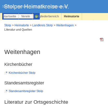
Navigation
überspringen
Sitemap
Kontakt
Impressum
Datenschutz
Startseite
Verein
Mitgliederbereich
Heimatorte
Familienforschung
Personen
Service
Registrieren
Stolp
Heimatorte
Landkreis Stolp
Weitenhagen
Literatur und Quellen
Login
Weitenhagen
Kirchenbücher
Kirchenbücher Stolp
Standesamtsregister
Standesamtsregister Stolp
Literatur zur Ortsgeschichte