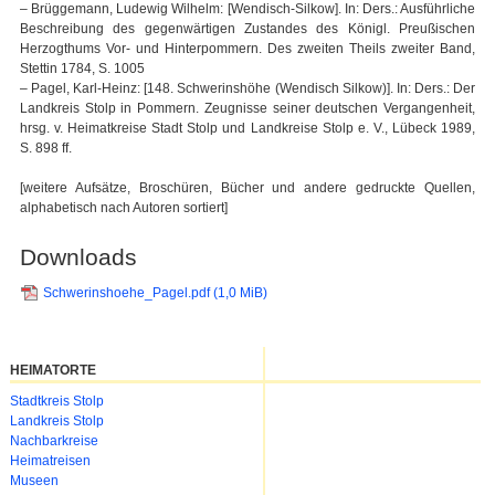
– Brüggemann, Ludewig Wilhelm: [Wendisch-Silkow]. In: Ders.: Ausführliche
Beschreibung des gegenwärtigen Zustandes des Königl. Preußischen
Herzogthums Vor- und Hinterpommern. Des zweiten Theils zweiter Band,
Stettin 1784, S. 1005
– Pagel, Karl-Heinz: [148. Schwerinshöhe (Wendisch Silkow)]. In: Ders.: Der
Landkreis Stolp in Pommern. Zeugnisse seiner deutschen Vergangenheit,
hrsg. v. Heimatkreise Stadt Stolp und Landkreise Stolp e. V., Lübeck 1989,
S. 898 ff.
[weitere Aufsätze, Broschüren, Bücher und andere gedruckte Quellen,
alphabetisch nach Autoren sortiert]
Downloads
Schwerinshoehe_Pagel.pdf
(1,0 MiB)
HEIMATORTE
Navigation
Stadtkreis Stolp
überspringen
Landkreis Stolp
Nachbarkreise
Heimatreisen
Museen