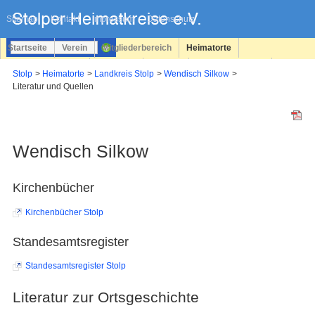
Navigation
überspringen
Sitemap
Kontakt
Impressum
Datenschutz
Startseite
Verein
Mitgliederbereich
Heimatorte
Familienforschung
Personen
Service
Registrieren
Stolp
Heimatorte
Landkreis Stolp
Wendisch Silkow
Literatur und Quellen
Login
Wendisch Silkow
Kirchenbücher
Kirchenbücher Stolp
Standesamtsregister
Standesamtsregister Stolp
Literatur zur Ortsgeschichte