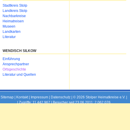
Navigation
Stadtkreis Stolp
überspringen
Landkreis Stolp
Nachbarkreise
Heimatreisen
Museen
Landkarten
Literatur
WENDISCH SILKOW
Navigation
Einführung
überspringen
Ansprechpartner
Ortsgeschichte
Literatur und Quellen
Sitemap
|
Kontakt
|
Impressum
|
Datenschutz
| © 2026 Stolper Heimatkreise e.V. |
|
Zugriffe: 11,442,967 | Besucher seit 23.06.2011: 2,062,076