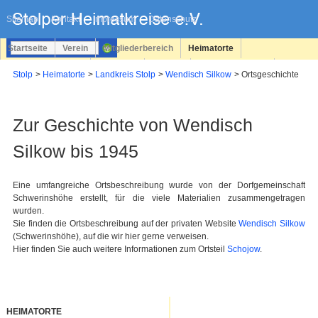
Navigation
überspringen
Sitemap
Kontakt
Impressum
Datenschutz
Startseite
Verein
Mitgliederbereich
Heimatorte
Familienforschung
Personen
Service
Registrieren
Stolp
Heimatorte
Landkreis Stolp
Wendisch Silkow
Ortsgeschichte
Login
Zur Geschichte von Wendisch
Silkow bis 1945
Eine umfangreiche Ortsbeschreibung wurde von der Dorfgemeinschaft
Schwerinshöhe erstellt, für die viele Materialien zusammengetragen
wurden.
Sie finden die Ortsbeschreibung auf der privaten Website
Wendisch Silkow
(Schwerinshöhe), auf die wir hier gerne verweisen.
Hier finden Sie auch weitere Informationen zum Ortsteil
Schojow
.
HEIMATORTE