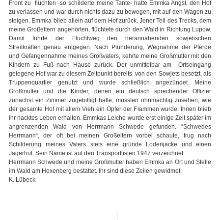
Front zu flüchten -so schilderte meine Tante- hatte Emmka Angst, den Hof
zu verlassen und war durch nichts dazu zu bewegen, mit auf den Wagen zu
steigen. Emmka blieb allein auf dem Hof zurück. Jener Teil des Trecks, dem
meine Großeltern angehörten, flüchtete durch den Wald in Richtung Lupow.
Damit führte der Fluchtweg den herannahenden sowjetischen
Streitkräften genau entgegen. Nach Plünderung, Wegnahme der Pferde
und Gefangennahme meines Großvaters, kehrte meine Großmutter mit den
Kindern zu Fuß nach Hause zurück. Der unmittelbar am Ortseingang
gelegene Hof war zu diesem Zeitpunkt bereits von den Sowjets besetzt, als
Truppenquartier genutzt und wurde schließlich angezündet. Meine
Großmutter und die Kinder, denen ein deutsch sprechender Offizier
zunächst ein Zimmer zugebilligt hatte, mussten ohnmächtig zusehen, wie
der gesamte Hof mit allem Vieh ein Opfer der Flammen wurde. Ihnen blieb
ihr nacktes Leben erhalten. Emmkas Leiche wurde erst einige Zeit später im
angrenzenden Wald von Herrmann Schwede gefunden. “Schwedes
Herrmann“, der oft bei meinen Großeltern vorbei schaute, trug nach
Schilderung meines Vaters stets eine gründe Lodenjacke und einen
Jägerhut. Sein Name ist auf den Transportlisten 1947 verzeichnet.
Herrmann Schwede und meine Großmutter haben Emmka an Ort und Stelle
im Wald am Hexenberg bestattet. Ihr sind diese Zeilen gewidmet.
K. Lübeck