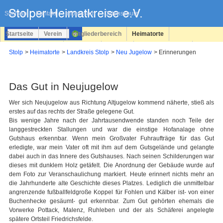
Navigation
überspringen
Sitemap
Kontakt
Impressum
Datenschutz
Startseite
Verein
Mitgliederbereich
Heimatorte
Familienforschung
Personen
Service
Registrieren
Stolp
Heimatorte
Landkreis Stolp
Neu Jugelow
Erinnerungen
Login
Das Gut in Neujugelow
Wer sich Neujugelow aus Richtung Altjugelow kommend näherte, stieß als
erstes auf das rechts der Straße gelegene Gut.
Bis wenige Jahre nach der Jahrtausendwende standen noch Teile der
langgestreckten Stallungen und war die einstige Hofanalage ohne
Gutshaus erkennbar. Wenn mein Großvater Fuhraufträge für das Gut
erledigte, war mein Vater oft mit ihm auf dem Gutsgelände und gelangte
dabei auch in das Innere des Gutshauses. Nach seinen Schilderungen war
dieses mit dunklem Holz getäfelt. Die Anordnung der Gebäude wurde auf
dem Foto zur Veranschaulichung markiert. Heute erinnert nichts mehr an
die Jahrhunderte alte Geschichte dieses Platzes. Lediglich die unmittelbar
angrenzende fußballfeldgroße Koppel für Fohlen und Kälber ist- von einer
Buchenhecke gesäumt- gut erkennbar. Zum Gut gehörten ehemals die
Vorwerke Pottack, Malenz, Ruhleben und der als Schäferei angelegte
spätere Ortsteil Friedrichsfelde.