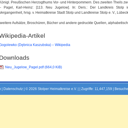
Königl. Preußischen Herzogthums Vor- und Hinterpommern. Des zweiten Theils zweit
– Pagel, Karl-Heinz: [113. Neu Jugelow]. In: Ders.: Der Landkreis Stolp
Vergangenheit, hrsg. v. Heimatkreise Stadt Stolp und Landkreise Stolp e. V., Lübeck 
[weitere Aufsätze, Broschüren, Bücher und andere gedruckte Quellen, alphabetisch 
Wikipedia-Artikel
Gogolewko (Dębnica Kaszubska) – Wikipedia
Downloads
Neu_Jugelow_Pagel.pdf
(664,0 KiB)
m
|
Datenschutz
| © 2026 Stolper Heimatkreise e.V. | |
Zugriffe: 11,447,159 | Besuche