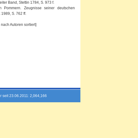
er Band, Stettin 1784, S. 973 f.
 in Pommern. Zeugnisse seiner deutschen
1989, S. 762 ff.
nach Autoren sortiert]
r seit 23.06.2011: 2,064,166