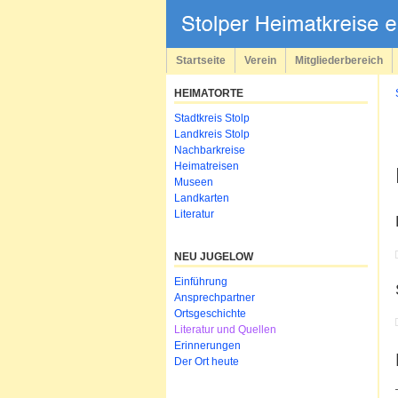
Navigation
überspringen
Startseite
Verein
Mitgliederbereich
HEIMATORTE
Navigation
Stadtkreis Stolp
überspringen
Landkreis Stolp
Nachbarkreise
Heimatreisen
Museen
Landkarten
Literatur
NEU JUGELOW
Navigation
Einführung
überspringen
Ansprechpartner
Ortsgeschichte
Literatur und Quellen
Erinnerungen
Der Ort heute