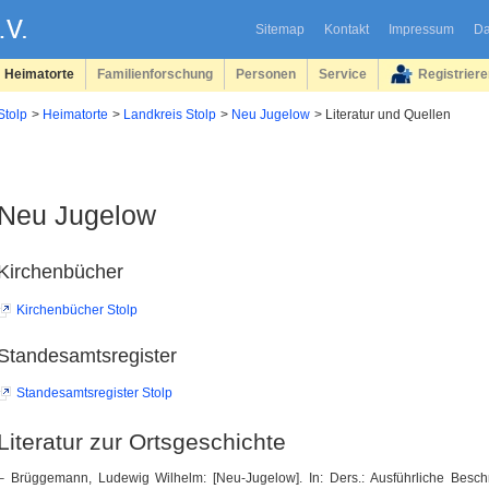
Sitemap
Kontakt
Impressum
Da
Heimatorte
Familienforschung
Personen
Service
Registrier
Stolp
Heimatorte
Landkreis Stolp
Neu Jugelow
Literatur und Quellen
Neu Jugelow
Kirchenbücher
Kirchenbücher Stolp
Standesamtsregister
Standesamtsregister Stolp
Literatur zur Ortsgeschichte
– Brüggemann, Ludewig Wilhelm: [Neu-Jugelow]. In: Ders.: Ausführliche Besc