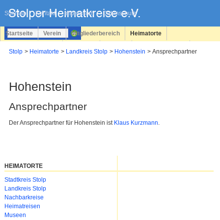
Navigation
überspringen
Sitemap
Kontakt
Impressum
Datenschutz
Startseite
Verein
Mitgliederbereich
Heimatorte
Familienforschung
Personen
Service
Registrieren
Stolp
Heimatorte
Landkreis Stolp
Hohenstein
Ansprechpartner
Login
Hohenstein
Ansprechpartner
Der Ansprechpartner für Hohenstein ist
Klaus Kurzmann
.
HEIMATORTE
Navigation
Stadtkreis Stolp
überspringen
Landkreis Stolp
Nachbarkreise
Heimatreisen
Museen