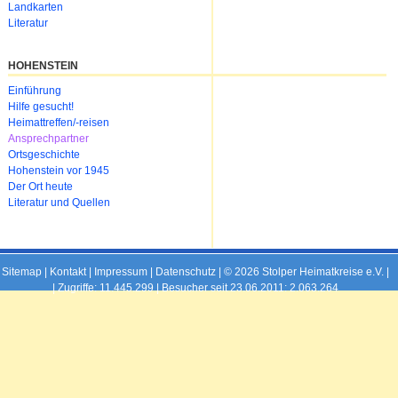
Landkarten
Literatur
HOHENSTEIN
Navigation
Einführung
überspringen
Hilfe gesucht!
Heimattreffen/-reisen
Ansprechpartner
Ortsgeschichte
Hohenstein vor 1945
Der Ort heute
Literatur und Quellen
Sitemap
|
Kontakt
|
Impressum
|
Datenschutz
| © 2026 Stolper Heimatkreise e.V. |
|
Zugriffe: 11.445.299 | Besucher seit 23.06.2011: 2.063.264