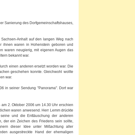
n der Sanierung des Dorfgemeinschaftshauses,
d Sachsen-Anhalt auf den langen Weg nach
ter ihnen waren in Hohenstein geboren und
en waren neugierig, mit eigenen Augen das
ltern bekannt war.
durch einen anderen ersetzt worden war. Die
achen geschehen konnte. Gleichwohl wollte
hen war.
006 in seiner Sendung "Panorama". Dort war
ns am 2. Oktober 2006 um 14.30 Uhr erschien
stlichen waren anwesend. Herr Lemm drückte
e seine und die Enttäuschung der anderen
 der ein Zeichen des Friedens sein sollte,
ern dieser Idee unter Mißachtung aller
eden ausgestreckte Hand der ehemaligen