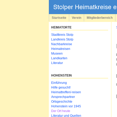
Navigation
überspringen
Startseite
Verein
Mitgliederbereich
HEIMATORTE
Navigation
Stadtkreis Stolp
überspringen
Landkreis Stolp
Nachbarkreise
Heimatreisen
Museen
Landkarten
Literatur
HOHENSTEIN
Navigation
Einführung
überspringen
Hilfe gesucht!
Heimattreffen/-reisen
Ansprechpartner
Ortsgeschichte
Hohenstein vor 1945
Der Ort heute
Literatur und Quellen