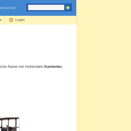
tenschutz
en
Login
lnische Name von Hohenstein
Kamieniec
.