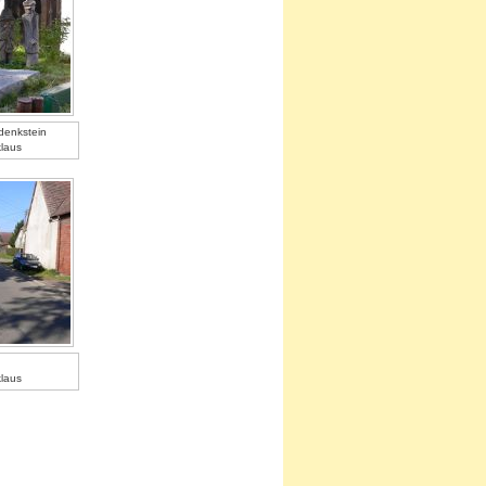
denkstein
klaus
klaus