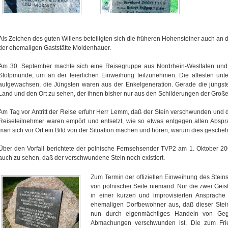
Als Zeichen des guten Willens beteiligten sich die früheren Hohensteiner auch a
der ehemaligen Gaststätte Moldenhauer.
Am 30. September machte sich eine Reisegruppe aus Nordrhein-Westfalen un
Stolpmünde, um an der feierlichen Einweihung teilzunehmen. Die ältesten un
aufgewachsen, die Jüngsten waren aus der Enkelgeneration. Gerade die jüngst
Land und den Ort zu sehen, der ihnen bisher nur aus den Schilderungen der Große
Am Tag vor Antritt der Reise erfuhr Herr Lemm, daß der Stein verschwunden und 
Reiseteilnehmer waren empört und entsetzt, wie so etwas entgegen allen Abspr
man sich vor Ort ein Bild von der Situation machen und hören, warum dies gesche
Über den Vorfall berichtete der polnische Fernsehsender TVP2 am 1. Oktober 2
auch zu sehen, daß der verschwundene Stein noch existiert.
Zum Termin der offiziellen Einweihung des Stei
von polnischer Seite niemand. Nur die zwei Gei
in einer kurzen und improvisierten Ansprach
ehemaligen Dorfbewohner aus, daß dieser Stein,
nun durch eigenmächtiges Handeln von Gegn
Abmachungen verschwunden ist. Die zum Fri