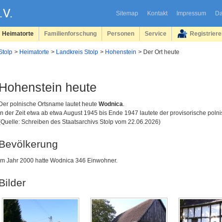
Sitemap
Kontakt
Impressum
Da
Heimatorte
Familienforschung
Personen
Service
Registrier
Stolp
Heimatorte
Landkreis Stolp
Hohenstein
Der Ort heute
Hohenstein heute
Der polnische Ortsname lautet heute
Wodnica
.
In der Zeit etwa ab etwa August 1945 bis Ende 1947 lautete der provisorische po
(Quelle: Schreiben des Staatsarchivs Stolp vom 22.06.2026)
Bevölkerung
Im Jahr 2000 hatte Wodnica 346 Einwohner.
Bilder