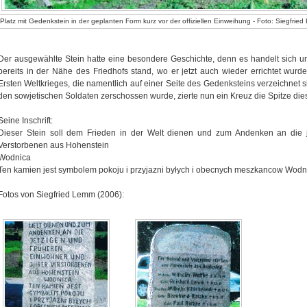
Platz mit Gedenkstein in der geplanten Form kurz vor der offiziellen Einweihung - Foto: Siegfrie
Der ausgewählte Stein hatte eine besondere Geschichte, denn es handelt sich 
bereits in der Nähe des Friedhofs stand, wo er jetzt auch wieder errichtet wurd
Ersten Weltkrieges, die namentlich auf einer Seite des Gedenksteins verzeichnet s
den sowjetischen Soldaten zerschossen wurde, zierte nun ein Kreuz die Spitze die
Seine Inschrift:
Dieser Stein soll dem Frieden in der Welt dienen und zum Andenken an die j
Verstorbenen aus Hohenstein
Wodnica
Ten kamien jest symbolem pokoju i przyjazni byłych i obecnych meszkancow Wodn
Fotos von Siegfried Lemm (2006):