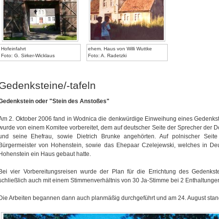
Hofeinfahrt
ehem. Haus von Willi Wuttke
Foto: G. Sirker-Wicklaus
Foto: A. Radetzki
Gedenksteine/-tafeln
Gedenkstein oder "Stein des Anstoßes"
Am 2. Oktober 2006 fand in Wodnica die denkwürdige Einweihung eines Gedenkste
wurde von einem Komitee vorbereitet, dem auf deutscher Seite der Sprecher der 
und seine Ehefrau, sowie Dietrich Brunke angehörten. Auf polnischer Seit
Bürgermeister von Hohenstein, sowie das Ehepaar Czelejewski, welches in Deu
Hohenstein ein Haus gebaut hatte.
Bei vier Vorbereitungsreisen wurde der Plan für die Errichtung des Gedenkst
schließlich auch mit einem Stimmenverhältnis von 30 Ja-Stimme bei 2 Enthaltun
Die Arbeiten begannen dann auch planmäßig durchgeführt und am 24. August stand