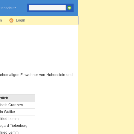
tenschutz
en
Login
 ehemaligen Einwohner von Hohenstein und
tlich
abeth Granzow
in Wuttke
gfried Lemm
egard Tietenberg
gfried Lemm