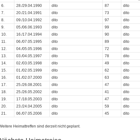
6.
28./29.04.1990
dito
87
dito
7.
20./21.04.1991
dito
73
dito
8.
09./10.04.1992
dito
97
dito
9.
05./06.06.1993
dito
99
dito
10.
16./17.04.1994
dito
90
dito
11.
06./07.05.1995
dito
89
dito
12.
04./05.05.1996
dito
72
dito
13.
03./04.05.1997
dito
78
dito
14.
02./03.05.1998
dito
49
dito
15.
01./02.05.1999
dito
62
dito
16.
01./02.07.2000
dito
63
dito
17.
25./26.08.2001
dito
47
dito
18.
25./26.05.2002
dito
41
dito
19.
17./18.05.2003
dito
47
dito
20.
23./24.04.2005
dito
59
dito
21.
06./07.05.2006
dito
45
dito
Weitere Heimattreffen sind derzeit nicht geplant.