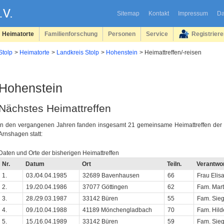
Sitemap
Kontakt
Impressum
Da
Heimatorte
Familienforschung
Personen
Service
Registrier
Stolp
Heimatorte
Landkreis Stolp
Hohenstein
Heimattreffen/-reisen
Hohenstein
Nächstes Heimattreffen
In den vergangenen Jahren fanden insgesamt 21 gemeinsame Heimattreffen der
Arnshagen statt:
Daten und Orte der bisherigen Heimattreffen
Nr.
Datum
Ort
Teiln.
Verantwor
1.
03./04.04.1985
32689 Bavenhausen
66
Frau Elis
2.
19./20.04.1986
37077 Göttingen
62
Fam. Mart
3.
28./29.03.1987
33142 Büren
55
Fam. Sie
4.
09./10.04.1988
41189 Mönchengladbach
70
Fam. Hild
5.
15./16.04.1989
33142 Büren
59
Fam. Sie