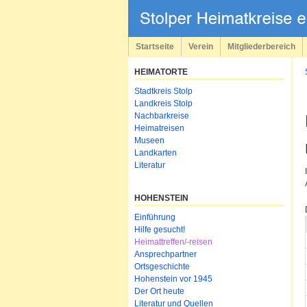
Navigation
überspringen
Startseite
Verein
Mitgliederbereich
HEIMATORTE
Navigation
Stadtkreis Stolp
überspringen
Landkreis Stolp
Nachbarkreise
Heimatreisen
Museen
Landkarten
Literatur
HOHENSTEIN
Navigation
Einführung
überspringen
Hilfe gesucht!
Heimattreffen/-reisen
Ansprechpartner
Ortsgeschichte
Hohenstein vor 1945
Der Ort heute
Literatur und Quellen