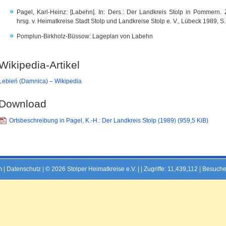
Pagel, Karl-Heinz: [Labehn]. In: Ders.: Der Landkreis Stolp in Pommern.
hrsg. v. Heimatkreise Stadt Stolp und Landkreise Stolp e. V., Lübeck 1989, S
Pomplun-Birkholz-Büssow: Lageplan von Labehn
Wikipedia-Artikel
Łebień (Damnica) – Wikipedia
Download
Ortsbeschreibung in Pagel, K.-H.: Der Landkreis Stolp (1989)
(959,5 KiB)
m
|
Datenschutz
| © 2026 Stolper Heimatkreise e.V. | |
Zugriffe: 11,439,112 | Besuche