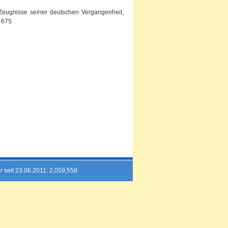
 Zeugnisse seiner deutschen Vergangenheit,
. 675
r seit 23.06.2011: 2,059,558