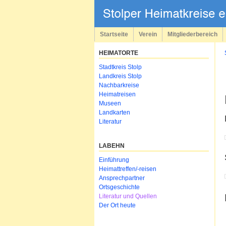
Navigation
überspringen
Startseite
Verein
Mitgliederbereich
HEIMATORTE
Navigation
Stadtkreis Stolp
überspringen
Landkreis Stolp
Nachbarkreise
Heimatreisen
Museen
Landkarten
Literatur
LABEHN
Navigation
Einführung
überspringen
Heimattreffen/-reisen
Ansprechpartner
Ortsgeschichte
Literatur und Quellen
Der Ort heute