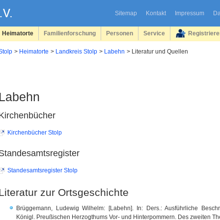
Sitemap
Kontakt
Impressum
Da
Heimatorte
Familienforschung
Personen
Service
Registrier
Stolp
Heimatorte
Landkreis Stolp
Labehn
Literatur und Quellen
Labehn
Kirchenbücher
Kirchenbücher Stolp
Standesamtsregister
Standesamtsregister Stolp
Literatur zur Ortsgeschichte
Brüggemann, Ludewig Wilhelm: [Labehn]. In: Ders.: Ausführliche Besc
Königl. Preußischen Herzogthums Vor- und Hinterpommern. Des zweiten Theil