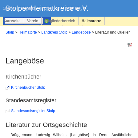
Navigation
überspringen
Sitemap
Kontakt
Impressum
Datenschutz
Startseite
Verein
Mitgliederbereich
Heimatorte
Familienforschung
Personen
Service
Registrieren
Stolp
Heimatorte
Landkreis Stolp
Langeböse
Literatur und Quellen
Login
Langeböse
Kirchenbücher
Kirchenbücher Stolp
Standesamtsregister
Standesamtsregister Stolp
Literatur zur Ortsgeschichte
– Brüggemann, Ludewig Wilhelm: [Langböse]. In: Ders.: Ausführliche