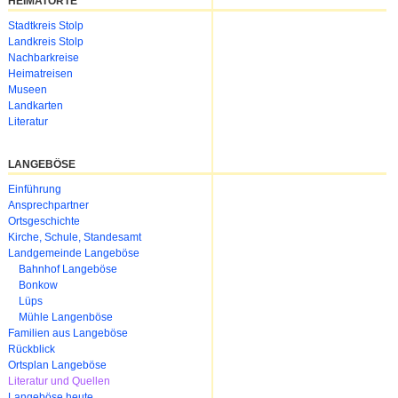
HEIMATORTE
Navigation
Stadtkreis Stolp
überspringen
Landkreis Stolp
Nachbarkreise
Heimatreisen
Museen
Landkarten
Literatur
LANGEBÖSE
Navigation
Einführung
überspringen
Ansprechpartner
Ortsgeschichte
Kirche, Schule, Standesamt
Landgemeinde Langeböse
Bahnhof Langeböse
Bonkow
Lüps
Mühle Langenböse
Familien aus Langeböse
Rückblick
Ortsplan Langeböse
Literatur und Quellen
Langeböse heute