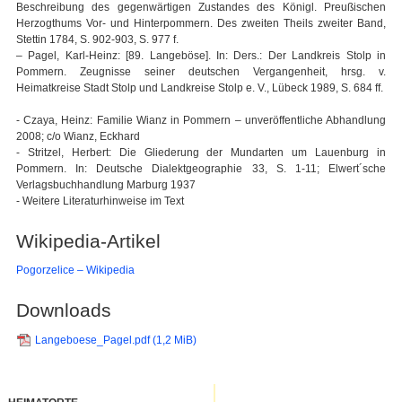
Beschreibung des gegenwärtigen Zustandes des Königl. Preußischen
Herzogthums Vor- und Hinterpommern. Des zweiten Theils zweiter Band,
Stettin 1784, S. 902-903, S. 977 f.
– Pagel, Karl-Heinz: [89. Langeböse]. In: Ders.: Der Landkreis Stolp in
Pommern. Zeugnisse seiner deutschen Vergangenheit, hrsg. v.
Heimatkreise Stadt Stolp und Landkreise Stolp e. V., Lübeck 1989, S. 684 ff.
- Czaya, Heinz: Familie Wianz in Pommern – unveröffentliche Abhandlung
2008; c/o Wianz, Eckhard
- Stritzel, Herbert: Die Gliederung der Mundarten um Lauenburg in
Pommern. In: Deutsche Dialektgeographie 33, S. 1-11; Elwert´sche
Verlagsbuchhandlung Marburg 1937
- Weitere Literaturhinweise im Text
Wikipedia-Artikel
Pogorzelice – Wikipedia
Downloads
Langeboese_Pagel.pdf
(1,2 MiB)