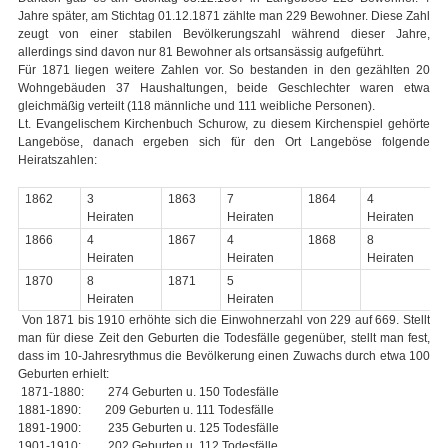
Jahre später, am Stichtag 01.12.1871 zählte man 229 Bewohner. Diese Zahl
zeugt von einer stabilen Bevölkerungszahl während dieser Jahre,
allerdings sind davon nur 81 Bewohner als ortsansässig aufgeführt.
Für 1871 liegen weitere Zahlen vor. So bestanden in den gezählten 20
Wohngebäuden 37 Haushaltungen, beide Geschlechter waren etwa
gleichmäßig verteilt (118 männliche und 111 weibliche Personen).
Lt. Evangelischem Kirchenbuch Schurow, zu diesem Kirchenspiel gehörte
Langeböse, danach ergeben sich für den Ort Langeböse folgende
Heiratszahlen:
1862
3
1863
7
1864
4
Heiraten
Heiraten
Heiraten
1866
4
1867
4
1868
8
Heiraten
Heiraten
Heiraten
1870
8
1871
5
Heiraten
Heiraten
Von 1871 bis 1910 erhöhte sich die Einwohnerzahl von 229 auf 669. Stellt
man für diese Zeit den Geburten die Todesfälle gegenüber, stellt man fest,
dass im 10-Jahresrythmus die Bevölkerung einen Zuwachs durch etwa 100
Geburten erhielt:
1871-1880: 274 Geburten u. 150 Todesfälle
1881-1890: 209 Geburten u. 111 Todesfälle
1891-1900: 235 Geburten u. 125 Todesfälle
1901-1910: 202 Geburten u. 112 Todesfälle.