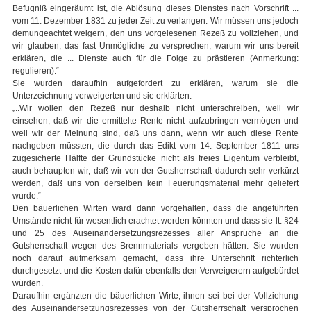
Befugniß eingeräumt ist, die Ablösung dieses Dienstes nach Vorschrift ...
vom 11. Dezember 1831 zu jeder Zeit zu verlangen. Wir müssen uns jedoch
demungeachtet weigern, den uns vorgelesenen Rezeß zu vollziehen, und
wir glauben, das fast Unmögliche zu versprechen, warum wir uns bereit
erklären, die ... Dienste auch für die Folge zu prästieren (Anmerkung:
regulieren).“
Sie wurden daraufhin aufgefordert zu erklären, warum sie die
Unterzeichnung verweigerten und sie erklärten:
„..Wir wollen den Rezeß nur deshalb nicht unterschreiben, weil wir
einsehen, daß wir die ermittelte Rente nicht aufzubringen vermögen und
weil wir der Meinung sind, daß uns dann, wenn wir auch diese Rente
nachgeben müssten, die durch das Edikt vom 14. September 1811 uns
zugesicherte Hälfte der Grundstücke nicht als freies Eigentum verbleibt,
auch behaupten wir, daß wir von der Gutsherrschaft dadurch sehr verkürzt
werden, daß uns von derselben kein Feuerungsmaterial mehr geliefert
wurde.“
Den bäuerlichen Wirten ward dann vorgehalten, dass die angeführten
Umstände nicht für wesentlich erachtet werden könnten und dass sie lt. §24
und 25 des Auseinandersetzungsrezesses aller Ansprüche an die
Gutsherrschaft wegen des Brennmaterials vergeben hätten. Sie wurden
noch darauf aufmerksam gemacht, dass ihre Unterschrift richterlich
durchgesetzt und die Kosten dafür ebenfalls den Verweigerern aufgebürdet
würden.
Daraufhin ergänzten die bäuerlichen Wirte, ihnen sei bei der Vollziehung
des Auseinandersetzungsrezesses von der Gutsherrschaft versprochen