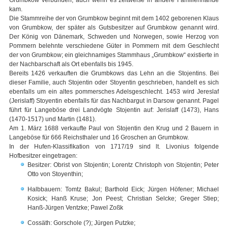
Grumbkow verbunden, auch wenn es zeitweise in andere Familienhände
kam.
Die Stammreihe der von Grumbkow beginnt mit dem 1402 geborenen Klaus
von Grumbkow, der später als Gutsbesitzer auf Grumbkow genannt wird.
Der König von Dänemark, Schweden und Norwegen, sowie Herzog von
Pommern belehnte verschiedene Güter in Pommern mit dem Geschlecht
der von Grumbkow; ein gleichnamiges Stammhaus „Grumbkow“ existierte in
der Nachbarschaft als Ort ebenfalls bis 1945.
Bereits 1426 verkauften die Grumbkows das Lehn an die Stojentins. Bei
dieser Familie, auch Stojentin oder Stoyentin geschrieben, handelt es sich
ebenfalls um ein altes pommersches Adelsgeschlecht. 1453 wird Jereslaf
(Jerislaff) Stoyentin ebenfalls für das Nachbargut in Darsow genannt. Pagel
führt für Langeböse drei Landvögte Stojentin auf: Jerislaff (1473), Hans
(1470-1517) und Martin (1481).
Am 1. März 1688 verkaufte Paul von Stojentin den Krug und 2 Bauern in
Langeböse für 666 Reichsthaler und 16 Groschen an Grumbkow.
In der Hufen-Klassifikation von 1717/19 sind lt. Livonius folgende
Hofbesitzer eingetragen:
Besitzer: Obrist von Stojentin; Lorentz Christoph von Stojentin; Peter
Otto von Stoyenthin;
Halbbauern: Tomtz Bakul; Barthold Eick; Jürgen Höfener; Michael
Kosick; Hanß Kruse; Jon Peest; Christian Selcke; Greger Stiep;
Hanß-Jürgen Ventzke; Pawel Zoßk
Cossäth: Gorschole (?); Jürgen Putzke;