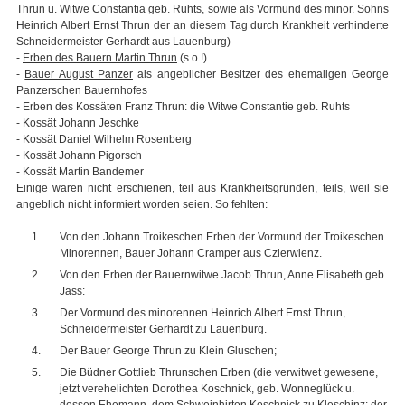
Thrun u. Witwe Constantia geb. Ruhts, sowie als Vormund des minor. Sohns
Heinrich Albert Ernst Thrun der an diesem Tag durch Krankheit verhinderte
Schneidermeister Gerhardt aus Lauenburg)
-
Erben des Bauern Martin Thrun
(s.o.!)
-
Bauer August Panzer
als angeblicher Besitzer des ehemaligen George
Panzerschen Bauernhofes
- Erben des Kossäten Franz Thrun: die Witwe Constantie geb. Ruhts
- Kossät Johann Jeschke
- Kossät Daniel Wilhelm Rosenberg
- Kossät Johann Pigorsch
- Kossät Martin Bandemer
Einige waren nicht erschienen, teil aus Krankheitsgründen, teils, weil sie
angeblich nicht informiert worden seien. So fehlten:
Von den Johann Troikeschen Erben der Vormund der Troikeschen
Minorennen, Bauer Johann Cramper aus Czierwienz.
Von den Erben der Bauernwitwe Jacob Thrun, Anne Elisabeth geb.
Jass:
Der Vormund des minorennen Heinrich Albert Ernst Thrun,
Schneidermeister Gerhardt zu Lauenburg.
Der Bauer George Thrun zu Klein Gluschen;
Die Büdner Gottlieb Thrunschen Erben (die verwitwet gewesene,
jetzt verehelichten Dorothea Koschnick, geb. Wonneglück u.