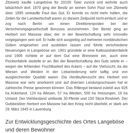
Zitzewitz kaufte Langeböse für 20100 Taler zurück und wohnte auch
tatsächlich dort. 1870 ging der Besitz an seinen Sohn Paul von Zitzewitz
über. 1895 verkaufte Paul das Gut. Er konnte es nicht mehr halten, die
Zeiten für die Landwirtschaft waren zu diesem Zeitpunkt nicht einfach und er
zog nach Berlin um einen Direktorenposten bei der
Versicherungsgesellschaft Borussia anzunehmen. Der Besitz ging an
Herbert von Massow über, der in der Bewirtschaftung sehr innovativ
vorgegangen sein soll. Er hatte sich ausgiebig auf mehreren norddeutschen
Gütern umgesehen und ausbilden lassen und führte verschiedene
Neuerungen in Langeböse ein. 1901 gründete er eine Kalksandsteinfabrik
und 1906 richtete er auf dem Gut eine Brennerei ein, auch eine
Flockenfabrik siedelte er an. Bei der Bewirtschaftung des Guts setzte er –
wegen der fehlenden Fruchtbarkeit des Ackers – auf die Viehzucht, da die
Wiesen und Weiden in der Lebaniederung sehr saftig und von
ausgleichender Qualität waren. Die Herdbullenzucht des Herbert von
Massow war sehr anerkannt und auf diversen Leistungsschauen hat er
zahlreiche Preise gewinnen können. Das Rittergut bestand zuletzt aus 926
ha Ackerland, 124 ha Wiesen, 57 ha Weiden, 500 ha Holzungen, 16 ha
Unland. Der Viehbestand umfasste 30 Pferde und 150 Stück Rindvieh. Der
Gutsbesitzer Herbert von Massow hat den Krieg nicht überlebt, er starb am
28. März 1945 in Lauenburg.
Zur Entwicklungsgeschichte des Ortes Langeböse
und deren Bewohner