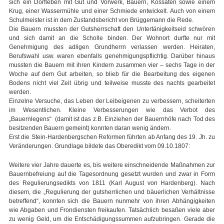
sich ein Dorfleben mit Gut und Vorwerk, Bauern, Kossäten sowie einem
Krug, einer Wassermühle und einer Schmiede entwickelt. Auch von einem
Schulmeister ist in dem Zustandsbericht von Brüggemann die Rede.
Die Bauern mussten der Gutsherrschaft den Untertänigkeitseid schwören
und sich damit an die Scholle binden. Der Wohnort durfte nur mit
Genehmigung des adligen Grundherrn verlassen werden. Heiraten,
Berufswahl usw. waren ebenfalls genehmigungspflichtig. Darüber hinaus
mussten die Bauern mit ihren Kindern zusammen vier – sechs Tage in der
Woche auf dem Gut arbeiten, so blieb für die Bearbeitung des eigenen
Bodens nicht viel Zeit übrig und teilweise musste des nachts gearbeitet
werden.
Einzelne Versuche, das Leben der Leibeigenen zu verbessern, scheiterten
im Wesentlichen. Kleine Verbesserungen wie das Verbot des
„Bauernlegens“ (damit ist das z.B. Einziehen der Bauernhöfe nach Tod des
besitzenden Bauern gemeint) konnten daran wenig ändern.
Erst die Stein-Hardenbergschen Reformen führten ab Anfang des 19. Jh. zu
Veränderungen. Grundlage bildete das Oberedikt vom 09.10.1807:
Weitere vier Jahre dauerte es, bis weitere einschneidende Maßnahmen zur
Bauernbefreiung auf die Tagesordnung gesetzt wurden und zwar in Form
des Regulierungsedikts von 1811 (Karl August von Hardenberg). Nach
diesem, die „Regulierung der gutsherrlichen und bäuerlichen Verhältnisse
betreffend“, konnten sich die Bauern nunmehr von ihren Abhängigkeiten
wie Abgaben und Frondiensten freikaufen. Tatsächlich besaßen viele aber
zu wenig Geld, um die Entschädigungssummen aufzubringen. Gerade die