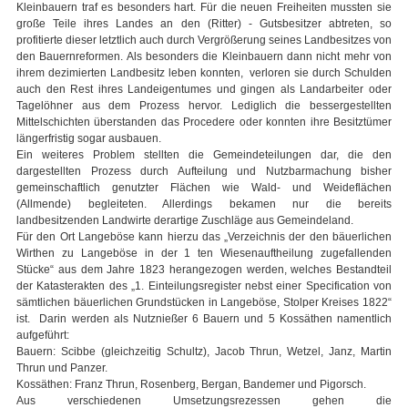
Kleinbauern traf es besonders hart. Für die neuen Freiheiten mussten sie
große Teile ihres Landes an den (Ritter) - Gutsbesitzer abtreten, so
profitierte dieser letztlich auch durch Vergrößerung seines Landbesitzes von
den Bauernreformen. Als besonders die Kleinbauern dann nicht mehr von
ihrem dezimierten Landbesitz leben konnten, verloren sie durch Schulden
auch den Rest ihres Landeigentumes und gingen als Landarbeiter oder
Tagelöhner aus dem Prozess hervor. Lediglich die bessergestellten
Mittelschichten überstanden das Procedere oder konnten ihre Besitztümer
längerfristig sogar ausbauen.
Ein weiteres Problem stellten die Gemeindeteilungen dar, die den
dargestellten Prozess durch Aufteilung und Nutzbarmachung bisher
gemeinschaftlich genutzter Flächen wie Wald- und Weideflächen
(Allmende) begleiteten. Allerdings bekamen nur die bereits
landbesitzenden Landwirte derartige Zuschläge aus Gemeindeland.
Für den Ort Langeböse kann hierzu das „Verzeichnis der den bäuerlichen
Wirthen zu Langeböse in der 1 ten Wiesenauftheilung zugefallenden
Stücke“ aus dem Jahre 1823 herangezogen werden, welches Bestandteil
der Katasterakten des „1. Einteilungsregister nebst einer Specification von
sämtlichen bäuerlichen Grundstücken in Langeböse, Stolper Kreises 1822“
ist. Darin werden als Nutznießer 6 Bauern und 5 Kossäthen namentlich
aufgeführt:
Bauern: Scibbe (gleichzeitig Schultz), Jacob Thrun, Wetzel, Janz, Martin
Thrun und Panzer.
Kossäthen: Franz Thrun, Rosenberg, Bergan, Bandemer und Pigorsch.
Aus verschiedenen Umsetzungsrezessen gehen die