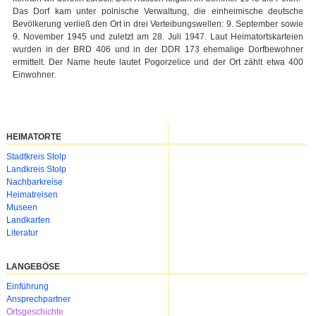
Das Dorf kam unter polnische Verwaltung, die einheimische deutsche
Bevölkerung verließ den Ort in drei Verteibungswellen: 9. September sowie
9. November 1945 und zuletzt am 28. Juli 1947. Laut Heimatortskarteien
wurden in der BRD 406 und in der DDR 173 ehemalige Dorfbewohner
ermittelt. Der Name heute lautet Pogorzelice und der Ort zählt etwa 400
Einwohner.
HEIMATORTE
Navigation
Stadtkreis Stolp
überspringen
Landkreis Stolp
Nachbarkreise
Heimatreisen
Museen
Landkarten
Literatur
LANGEBÖSE
Navigation
Einführung
überspringen
Ansprechpartner
Ortsgeschichte