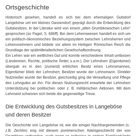
Ortsgeschichte
Historisch gesehen, handelt es sich bei dem ehemaligen Gutsdorf
Langeböse um ein kleines Gassendorf, geprägt durch die Entwicklung des
Gutsbesitzes. In der Literatur wird von einem „alten Grumbkowschen Lehn“
gesprochen (so Pagel, S. 686ff). Bei dem Lehenswesen handelt es sich um
ein politisch-ökonomisches Beziehungssystem zwischen Lehnsherren und
Lehensnehmern und bildete vor allem im Heiligen Römischen Reich die
Grundlage der spätmittelalterlichen Gesellschaftsordnung.
Ein Lehen war ein weltliches Gut und konnte verschiedene Inhalt umfassen
(Ländereien, Rechte, politische Ämter, u.a.m.). Der Lehnsherr (Eigentümer)
übergab es in den (zumeist) erblichen Besitz eines Lehnsmannes,
Eigentümer blieb der Lehnsherr, Besitzer wurde der Lehnsmann. Direkter
Nutznießer wurde der Besitzer, gleichzeitig ging die Verwaltung und Pflege
des Lehngutes an ihn. Für dieses Nutzungsrecht erwartete der Lehnsherr
Unterstützung bei politischen oder z. B. militärischen Aktionen. Mit dem
Lehnseid schworen sich beide die gegenseitige Treue.
Die Entwicklung des Gutsbesitzes in Langeböse
und deren Besitzer
Die Geschichte von Langeböse ist, wie die einiger Nachbargemeinden (s.:
z.B. Zechlin) eng mit diesem pommerschen Adelsgeschlecht der von