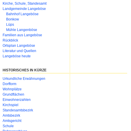
Kirche, Schule, Standesamt
Landgemeinde Langeböse
Bahnhof Langeböse
Bonkow
Lüps
Mühle Langenböse
Familien aus Langeböse
Rückblick
Ortsplan Langeböse
Literatur und Quellen
Langeböse heute
HISTORISCHES IN KÜRZE
Urkundliche Erwähnungen
Dorfform
Wohnplätze
Grundflächen
Einwohnerzahlen
Kirchspiel
Standesamtsbezirk
Amtsbezirk
Amtsgericht
Schule