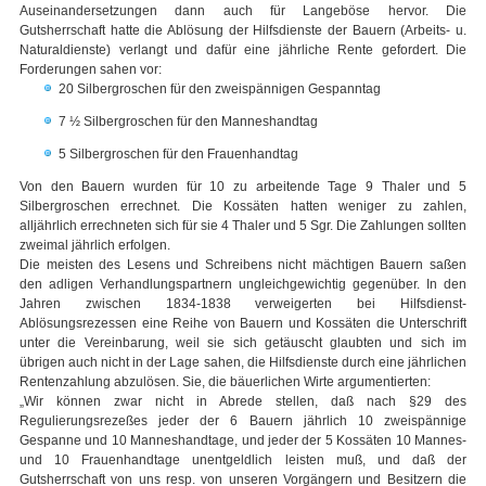
Auseinandersetzungen dann auch für Langeböse hervor. Die
Gutsherrschaft hatte die Ablösung der Hilfsdienste der Bauern (Arbeits- u.
Naturaldienste) verlangt und dafür eine jährliche Rente gefordert. Die
Forderungen sahen vor:
20 Silbergroschen für den zweispännigen Gespanntag
7 ½ Silbergroschen für den Manneshandtag
5 Silbergroschen für den Frauenhandtag
Von den Bauern wurden für 10 zu arbeitende Tage 9 Thaler und 5
Silbergroschen errechnet. Die Kossäten hatten weniger zu zahlen,
alljährlich errechneten sich für sie 4 Thaler und 5 Sgr. Die Zahlungen sollten
zweimal jährlich erfolgen.
Die meisten des Lesens und Schreibens nicht mächtigen Bauern saßen
den adligen Verhandlungspartnern ungleichgewichtig gegenüber. In den
Jahren zwischen 1834-1838 verweigerten bei Hilfsdienst-
Ablösungsrezessen eine Reihe von Bauern und Kossäten die Unterschrift
unter die Vereinbarung, weil sie sich getäuscht glaubten und sich im
übrigen auch nicht in der Lage sahen, die Hilfsdienste durch eine jährlichen
Rentenzahlung abzulösen. Sie, die bäuerlichen Wirte argumentierten:
„Wir können zwar nicht in Abrede stellen, daß nach §29 des
Regulierungsrezeßes jeder der 6 Bauern jährlich 10 zweispännige
Gespanne und 10 Manneshandtage, und jeder der 5 Kossäten 10 Mannes-
und 10 Frauenhandtage unentgeldlich leisten muß, und daß der
Gutsherrschaft von uns resp. von unseren Vorgängern und Besitzern die