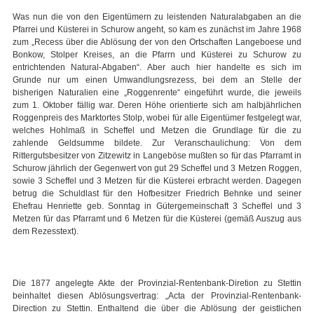
Was nun die von den Eigentümern zu leistenden Naturalabgaben an die
Pfarrei und Küsterei in Schurow angeht, so kam es zunächst im Jahre 1968
zum „Recess über die Ablösung der von den Ortschaften Langeboese und
Bonkow, Stolper Kreises, an die Pfarrn und Küsterei zu Schurow zu
entrichtenden Natural-Abgaben“. Aber auch hier handelte es sich im
Grunde nur um einen Umwandlungsrezess, bei dem an Stelle der
bisherigen Naturalien eine „Roggenrente“ eingeführt wurde, die jeweils
zum 1. Oktober fällig war. Deren Höhe orientierte sich am halbjährlichen
Roggenpreis des Marktortes Stolp, wobei für alle Eigentümer festgelegt war,
welches Hohlmaß in Scheffel und Metzen die Grundlage für die zu
zahlende Geldsumme bildete. Zur Veranschaulichung: Von dem
Rittergutsbesitzer von Zitzewitz in Langeböse mußten so für das Pfarramt in
Schurow jährlich der Gegenwert von gut 29 Scheffel und 3 Metzen Roggen,
sowie 3 Scheffel und 3 Metzen für die Küsterei erbracht werden. Dagegen
betrug die Schuldlast für den Hofbesitzer Friedrich Behnke und seiner
Ehefrau Henriette geb. Sonntag in Gütergemeinschaft 3 Scheffel und 3
Metzen für das Pfarramt und 6 Metzen für die Küsterei (gemäß Auszug aus
dem Rezesstext).
Die 1877 angelegte Akte der Provinzial-Rentenbank-Diretion zu Stettin
beinhaltet diesen Ablösungsvertrag: „Acta der Provinzial-Rentenbank-
Direction zu Stettin. Enthaltend die über die Ablösung der geistlichen