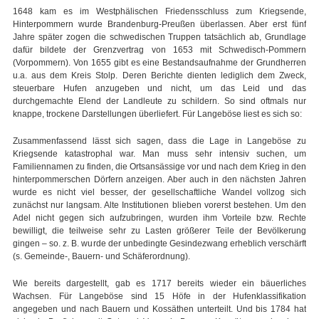
1648 kam es im Westphälischen Friedensschluss zum Kriegsende,
Hinterpommern wurde Brandenburg-Preußen überlassen. Aber erst fünf
Jahre später zogen die schwedischen Truppen tatsächlich ab, Grundlage
dafür bildete der Grenzvertrag von 1653 mit Schwedisch-Pommern
(Vorpommern). Von 1655 gibt es eine Bestandsaufnahme der Grundherren
u.a. aus dem Kreis Stolp. Deren Berichte dienten lediglich dem Zweck,
steuerbare Hufen anzugeben und nicht, um das Leid und das
durchgemachte Elend der Landleute zu schildern. So sind oftmals nur
knappe, trockene Darstellungen überliefert. Für Langeböse liest es sich so:
Zusammenfassend lässt sich sagen, dass die Lage in Langeböse zu
Kriegsende katastrophal war. Man muss sehr intensiv suchen, um
Familiennamen zu finden, die Ortsansässige vor und nach dem Krieg in den
hinterpommerschen Dörfern anzeigen. Aber auch in den nächsten Jahren
wurde es nicht viel besser, der gesellschaftliche Wandel vollzog sich
zunächst nur langsam. Alte Institutionen blieben vorerst bestehen. Um den
Adel nicht gegen sich aufzubringen, wurden ihm Vorteile bzw. Rechte
bewilligt, die teilweise sehr zu Lasten größerer Teile der Bevölkerung
gingen – so. z. B. wurde der unbedingte Gesindezwang erheblich verschärft
(s. Gemeinde-, Bauern- und Schäferordnung).
Wie bereits dargestellt, gab es 1717 bereits wieder ein bäuerliches
Wachsen. Für Langeböse sind 15 Höfe in der Hufenklassifikation
angegeben und nach Bauern und Kossäthen unterteilt. Und bis 1784 hat