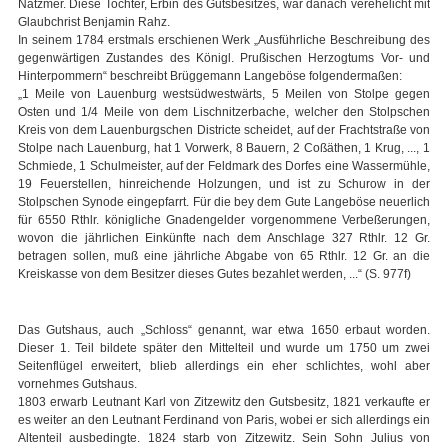
Natzmer. Diese Tochter, Erbin des Gutsbesitzes, war danach verehelicht mit
Glaubchrist Benjamin Rahz.
In seinem 1784 erstmals erschienen Werk „Ausführliche Beschreibung des
gegenwärtigen Zustandes des Königl. Prußischen Herzogtums Vor- und
Hinterpommern“ beschreibt Brüggemann Langeböse folgendermaßen:
„1 Meile von Lauenburg westsüdwestwärts, 5 Meilen von Stolpe gegen
Osten und 1/4 Meile von dem Lischnitzerbache, welcher den Stolpschen
Kreis von dem Lauenburgschen Districte scheidet, auf der Frachtstraße von
Stolpe nach Lauenburg, hat 1 Vorwerk, 8 Bauern, 2 Coßäthen, 1 Krug, ..., 1
Schmiede, 1 Schulmeister, auf der Feldmark des Dorfes eine Wassermühle,
19 Feuerstellen, hinreichende Holzungen, und ist zu Schurow in der
Stolpschen Synode eingepfarrt. Für die bey dem Gute Langeböse neuerlich
für 6550 Rthlr. königliche Gnadengelder vorgenommene Verbeßerungen,
wovon die jährlichen Einkünfte nach dem Anschlage 327 Rthlr. 12 Gr.
betragen sollen, muß eine jährliche Abgabe von 65 Rthlr. 12 Gr. an die
Kreiskasse von dem Besitzer dieses Gutes bezahlet werden, ...“ (S. 977f)
Das Gutshaus, auch „Schloss“ genannt, war etwa 1650 erbaut worden.
Dieser 1. Teil bildete später den Mittelteil und wurde um 1750 um zwei
Seitenflügel erweitert, blieb allerdings ein eher schlichtes, wohl aber
vornehmes Gutshaus.
1803 erwarb Leutnant Karl von Zitzewitz den Gutsbesitz, 1821 verkaufte er
es weiter an den Leutnant Ferdinand von Paris, wobei er sich allerdings ein
Altenteil ausbedingte. 1824 starb von Zitzewitz. Sein Sohn Julius von