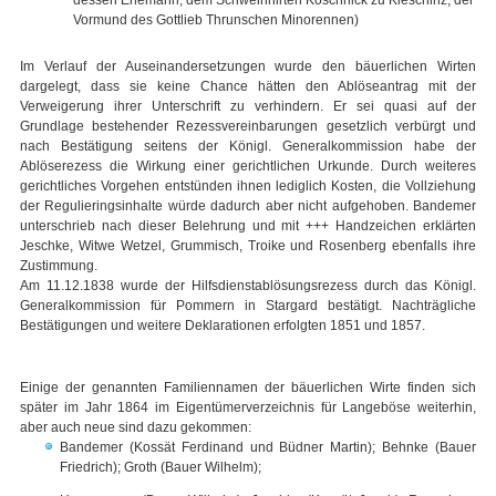
dessen Ehemann, dem Schweinhirten Koschnick zu Kleschinz; der
Vormund des Gottlieb Thrunschen Minorennen)
Im Verlauf der Auseinandersetzungen wurde den bäuerlichen Wirten
dargelegt, dass sie keine Chance hätten den Ablöseantrag mit der
Verweigerung ihrer Unterschrift zu verhindern. Er sei quasi auf der
Grundlage bestehender Rezessvereinbarungen gesetzlich verbürgt und
nach Bestätigung seitens der Königl. Generalkommission habe der
Ablöserezess die Wirkung einer gerichtlichen Urkunde. Durch weiteres
gerichtliches Vorgehen entstünden ihnen lediglich Kosten, die Vollziehung
der Regulieringsinhalte würde dadurch aber nicht aufgehoben. Bandemer
unterschrieb nach dieser Belehrung und mit +++ Handzeichen erklärten
Jeschke, Witwe Wetzel, Grummisch, Troike und Rosenberg ebenfalls ihre
Zustimmung.
Am 11.12.1838 wurde der Hilfsdienstablösungsrezess durch das Königl.
Generalkommission für Pommern in Stargard bestätigt. Nachträgliche
Bestätigungen und weitere Deklarationen erfolgten 1851 und 1857.
Einige der genannten Familiennamen der bäuerlichen Wirte finden sich
später im Jahr 1864 im Eigentümerverzeichnis für Langeböse weiterhin,
aber auch neue sind dazu gekommen:
Bandemer (Kossät Ferdinand und Büdner Martin); Behnke (Bauer
Friedrich); Groth (Bauer Wilhelm);