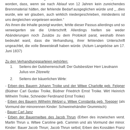
worden, dass, wenn sie nach Ablauf von 12 Jahren kein zureichendes
Brennmaterial hätten, der fehlende Bedarf ausgeglichen würde und „...dies
wurde, wie wir glauben, auch wirklich niedergeschrieben, mindestens ist
uns dergleichen vorgelesen worden.“
Als ihnen die Inhalte gezeigt wurden, fehlte dieser Passus allerdings und so
verweigerten sie die Unterschrift. Allerdings hielten sie weder
Abänderungen noch Zusätze zu dem Protokoll parat, weshalb ihnen
bedeutet ward, dass die Verhandlung, ihrer fehlenden Unterschrift
ungeachtet, die volle Beweiskraft haben würde. (Actum Langeböse am 17.
Juni 1837)
Zu den Verhandlungsparteien gehörten:
Seitens der Gutsherrenschaft: Der Gutsbesitzer Herr Lieutnann
Julius von Zitzewitz
Seitens der bäuerlichen Wirte:
-
Erben des Bauern Johann Troike und der Witwe Charlotte geb. Felgner
(Büdner Carl Gustav Troike, Büdner Friedrich Ernst Troike. Wirt Heinrich
Wilhelm Troike, Schneider Ferdinand Ernst Troike)
-
Erben des Bauern Wilhelm Wetzel u. Witwe Constantia geb. Toepper
(als
Vormund der minorennen Kinder: Schweinehändler Grummisch)
-
Bauer Carl Janz
-
Erben der Bauernwitwe des Jacob Thrun
(Erben des inzwischen verst.
Martin Thrun u. Witwe Caroline geb. Cammin und als Vormund der minor.
Kinder: Bauer Jacob Thrun; Jacob Thrun selbst; Erben des Kossäten Franz