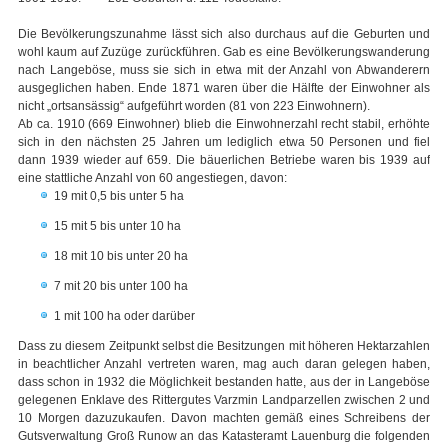
Die Bevölkerungszunahme lässt sich also durchaus auf die Geburten und
wohl kaum auf Zuzüge zurückführen. Gab es eine Bevölkerungswanderung
nach Langeböse, muss sie sich in etwa mit der Anzahl von Abwanderern
ausgeglichen haben. Ende 1871 waren über die Hälfte der Einwohner als
nicht „ortsansässig“ aufgeführt worden (81 von 223 Einwohnern).
Ab ca. 1910 (669 Einwohner) blieb die Einwohnerzahl recht stabil, erhöhte
sich in den nächsten 25 Jahren um lediglich etwa 50 Personen und fiel
dann 1939 wieder auf 659. Die bäuerlichen Betriebe waren bis 1939 auf
eine stattliche Anzahl von 60 angestiegen, davon:
19 mit 0,5 bis unter 5 ha
15 mit 5 bis unter 10 ha
18 mit 10 bis unter 20 ha
7 mit 20 bis unter 100 ha
1 mit 100 ha oder darüber
Dass zu diesem Zeitpunkt selbst die Besitzungen mit höheren Hektarzahlen
in beachtlicher Anzahl vertreten waren, mag auch daran gelegen haben,
dass schon in 1932 die Möglichkeit bestanden hatte, aus der in Langeböse
gelegenen Enklave des Rittergutes Varzmin Landparzellen zwischen 2 und
10 Morgen dazuzukaufen. Davon machten gemäß eines Schreibens der
Gutsverwaltung Groß Runow an das Katasteramt Lauenburg die folgenden