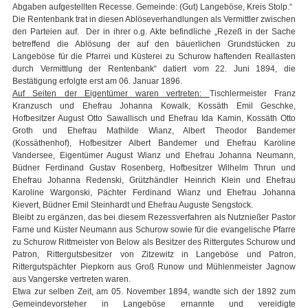
Abgaben aufgestellten Recesse. Gemeinde: (Gut) Langeböse, Kreis Stolp.“
Die Rentenbank trat in diesen Ablöseverhandlungen als Vermittler zwischen
den Parteien auf. Der in ihrer o.g. Akte befindliche „Rezeß in der Sache
betreffend die Ablösung der auf den bäuerlichen Grundstücken zu
Langeböse für die Pfarrei und Küsterei zu Schurow haftenden Reallasten
durch Vermittlung der Rentenbank“ datiert vom 22. Juni 1894, die
Bestätigung erfolgte erst am 06. Januar 1896.
Auf Seiten der Eigentümer waren vertreten:
Tischlermeister Franz
Kranzusch und Ehefrau Johanna Kowalk, Kossäth Emil Geschke,
Hofbesitzer August Otto Sawallisch und Ehefrau Ida Kamin, Kossäth Otto
Groth und Ehefrau Mathilde Wianz, Albert Theodor Bandemer
(Kossäthenhof), Hofbesitzer Albert Bandemer und Ehefrau Karoline
Vandersee, Eigentümer August Wianz und Ehefrau Johanna Neumann,
Büdner Ferdinand Gustav Rosenberg, Hofbesitzer Wilhelm Thrun und
Ehefrau Johanna Redenski, Grützhändler Heinrich Klein und Ehefrau
Karoline Wargonski, Pächter Ferdinand Wianz und Ehefrau Johanna
Kievert, Büdner Emil Steinhardt und Ehefrau Auguste Sengstock.
Bleibt zu ergänzen, das bei diesem Rezessverfahren als Nutznießer Pastor
Farne und Küster Neumann aus Schurow sowie für die evangelische Pfarre
zu Schurow Rittmeister von Below als Besitzer des Rittergutes Schurow und
Patron, Rittergutsbesitzer von Zitzewitz in Langeböse und Patron,
Rittergutspächter Piepkorn aus Groß Runow und Mühlenmeister Jagnow
aus Vangerske vertreten waren.
Etwa zur selben Zeit, am 05. November 1894, wandte sich der 1892 zum
Gemeindevorsteher in Langeböse ernannte und vereidigte