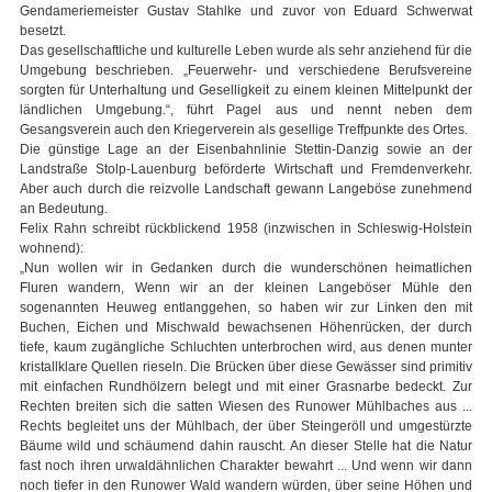
Gendameriemeister Gustav Stahlke und zuvor von Eduard Schwerwat
besetzt.
Das gesellschaftliche und kulturelle Leben wurde als sehr anziehend für die
Umgebung beschrieben. „Feuerwehr- und verschiedene Berufsvereine
sorgten für Unterhaltung und Geselligkeit zu einem kleinen Mittelpunkt der
ländlichen Umgebung.“, führt Pagel aus und nennt neben dem
Gesangsverein auch den Kriegerverein als gesellige Treffpunkte des Ortes.
Die günstige Lage an der Eisenbahnlinie Stettin-Danzig sowie an der
Landstraße Stolp-Lauenburg beförderte Wirtschaft und Fremdenverkehr.
Aber auch durch die reizvolle Landschaft gewann Langeböse zunehmend
an Bedeutung.
Felix Rahn schreibt rückblickend 1958 (inzwischen in Schleswig-Holstein
wohnend):
„Nun wollen wir in Gedanken durch die wunderschönen heimatlichen
Fluren wandern, Wenn wir an der kleinen Langeböser Mühle den
sogenannten Heuweg entlanggehen, so haben wir zur Linken den mit
Buchen, Eichen und Mischwald bewachsenen Höhenrücken, der durch
tiefe, kaum zugängliche Schluchten unterbrochen wird, aus denen munter
kristallklare Quellen rieseln. Die Brücken über diese Gewässer sind primitiv
mit einfachen Rundhölzern belegt und mit einer Grasnarbe bedeckt. Zur
Rechten breiten sich die satten Wiesen des Runower Mühlbaches aus ...
Rechts begleitet uns der Mühlbach, der über Steingeröll und umgestürzte
Bäume wild und schäumend dahin rauscht. An dieser Stelle hat die Natur
fast noch ihren urwaldähnlichen Charakter bewahrt ... Und wenn wir dann
noch tiefer in den Runower Wald wandern würden, über seine Höhen und