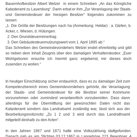
Bauernhofbesitzer Albert Wetzel in einem Schreiben „An das Königliche
Katasteramt zu Lauenburg“. Darin erbat er ihm „Zur Veranlagung der Staats-
und Gemeindesteuer der hiesigen Besitzer“ folgendes zukommen zu
lassen:
„1. Die Größe der Besitzungen nach ha (Anmerkung: Hektar) : a. Gärten, b.
Acker, c. Wiesen, d. Hütungen.
2. Den Grundsteuerreinertrag.
3. Den Gebäudesteuernutzungswert vom 1. April 1895 ab.“
Das Schreiben des Gemeindevorstehers Wetzel endet ehrerbietig und gibt
so neben dem Inhalt Zeugnis über den damaligen Verhaltenskodex: „Euer
Wohlgeboren ersuche ich hiermit ganz ergebenst, mir dieses doch
zusenden zu wollen.“
In heutiger Einschätzung sicher erstaunlich, dass es zu damaliger Zeit zum
Kompetenzbereich eines Gemeindevorstehers gehörte, die Veranlagung
der Staats- und Gemeindesteuer für die Besitzer seiner Kommune
vorzunehmen oder zumindest verantwortlich vorzubereiten. Dass dann
allerdings für die Übermittlung der gewünschten Daten nicht das
Katasteramt sondern das Landratsamt zuständig war, lässt sich aus der
Bearbeitungsnotiznotiz „Zu 1 2 und 3 wird durch das Landrathsamt
mitgeteilt deshalb zu den Acten“.
In den Jahren 1867 und 1871 hatte eine Volkszählung stattgefunden.
Danach gab es am Stichtag 03.12.1867 in Langeböse 223 Bewohner. 4