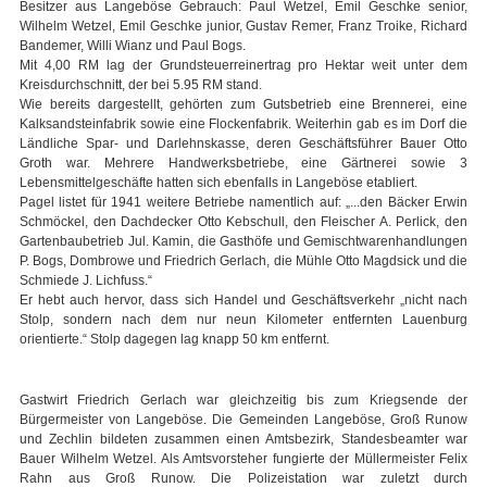
Besitzer aus Langeböse Gebrauch: Paul Wetzel, Emil Geschke senior,
Wilhelm Wetzel, Emil Geschke junior, Gustav Remer, Franz Troike, Richard
Bandemer, Willi Wianz und Paul Bogs.
Mit 4,00 RM lag der Grundsteuerreinertrag pro Hektar weit unter dem
Kreisdurchschnitt, der bei 5.95 RM stand.
Wie bereits dargestellt, gehörten zum Gutsbetrieb eine Brennerei, eine
Kalksandsteinfabrik sowie eine Flockenfabrik. Weiterhin gab es im Dorf die
Ländliche Spar- und Darlehnskasse, deren Geschäftsführer Bauer Otto
Groth war. Mehrere Handwerksbetriebe, eine Gärtnerei sowie 3
Lebensmittelgeschäfte hatten sich ebenfalls in Langeböse etabliert.
Pagel listet für 1941 weitere Betriebe namentlich auf: „...den Bäcker Erwin
Schmöckel, den Dachdecker Otto Kebschull, den Fleischer A. Perlick, den
Gartenbaubetrieb Jul. Kamin, die Gasthöfe und Gemischtwarenhandlungen
P. Bogs, Dombrowe und Friedrich Gerlach, die Mühle Otto Magdsick und die
Schmiede J. Lichfuss.“
Er hebt auch hervor, dass sich Handel und Geschäftsverkehr „nicht nach
Stolp, sondern nach dem nur neun Kilometer entfernten Lauenburg
orientierte.“ Stolp dagegen lag knapp 50 km entfernt.
Gastwirt Friedrich Gerlach war gleichzeitig bis zum Kriegsende der
Bürgermeister von Langeböse. Die Gemeinden Langeböse, Groß Runow
und Zechlin bildeten zusammen einen Amtsbezirk, Standesbeamter war
Bauer Wilhelm Wetzel. Als Amtsvorsteher fungierte der Müllermeister Felix
Rahn aus Groß Runow. Die Polizeistation war zuletzt durch