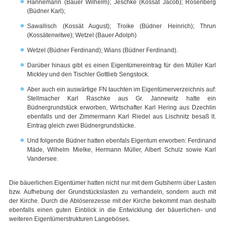
Hannemann (Bauer Wilhelm); Jeschke (Kossät Jacob); Rosenberg
(Büdner Karl);
Sawallisch (Kossät August); Troike (Büdner Heinrich); Thrun
(Kossätenwitwe); Wetzel (Bauer Adolph)
Wetzel (Büdner Ferdinand); Wians (Büdner Ferdinand).
Darüber hinaus gibt es einen Eigentümereintrag für den Müller Karl
Mickley und den Tischler Gottlieb Sengstock.
Aber auch ein auswärtige FN tauchten im Eigentümerverzeichnis auf:
Stellmacher Karl Raschke aus Gr. Jannewitz hatte ein
Büdnergrundstück erworben, Wirtschafter Karl Hering aus Dzechlin
ebenfalls und der Zimmermann Karl Riedel aus Lischnitz besaß lt.
Eintrag gleich zwei Büdnergrundstücke.
Und folgende Büdner hatten ebenfals Eigentum erworben: Ferdinand
Mäde, Wilhelm Mielke, Hermann Müller, Albert Schulz sowie Karl
Vandersee.
Die bäuerlichen Eigentümer hatten nicht nur mit dem Gutsherrn über Lasten
bzw. Aufhebung der Grundstückslasten zu verhandeln, sondern auch mit
der Kirche. Durch die Ablöserezesse mit der Kirche bekommt man deshalb
ebenfalls einen guten Einblick in die Entwicklung der bäuerlichen- und
weiteren Eigentümerstrukturen Langeböses.