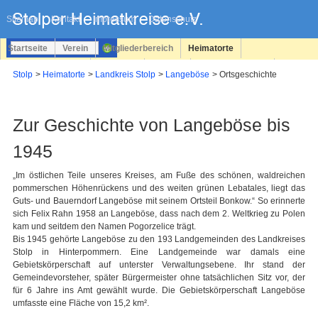
Navigation
überspringen
Sitemap
Kontakt
Impressum
Datenschutz
Startseite
Verein
Mitgliederbereich
Heimatorte
Familienforschung
Personen
Service
Registrieren
Stolp
Heimatorte
Landkreis Stolp
Langeböse
Ortsgeschichte
Login
Zur Geschichte von Langeböse bis
1945
„Im östlichen Teile unseres Kreises, am Fuße des schönen, waldreichen
pommerschen Höhenrückens und des weiten grünen Lebatales, liegt das
Guts- und Bauerndorf Langeböse mit seinem Ortsteil Bonkow.“ So erinnerte
sich Felix Rahn 1958 an Langeböse, dass nach dem 2. Weltkrieg zu Polen
kam und seitdem den Namen Pogorzelice trägt.
Bis 1945 gehörte Langeböse zu den 193 Landgemeinden des Landkreises
Stolp in Hinterpommern. Eine Landgemeinde war damals eine
Gebietskörperschaft auf unterster Verwaltungsebene. Ihr stand der
Gemeindevorsteher, später Bürgermeister ohne tatsächlichen Sitz vor, der
für 6 Jahre ins Amt gewählt wurde. Die Gebietskörperschaft Langeböse
umfasste eine Fläche von 15,2 km².