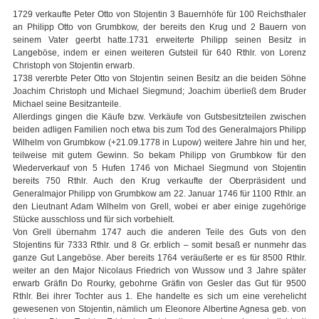
1729 verkaufte Peter Otto von Stojentin 3 Bauernhöfe für 100 Reichsthaler
an Philipp Otto von Grumbkow, der bereits den Krug und 2 Bauern von
seinem Vater geerbt hatte.1731 erweiterte Philipp seinen Besitz in
Langeböse, indem er einen weiteren Gutsteil für 640 Rthlr. von Lorenz
Christoph von Stojentin erwarb.
1738 vererbte Peter Otto von Stojentin seinen Besitz an die beiden Söhne
Joachim Christoph und Michael Siegmund; Joachim überließ dem Bruder
Michael seine Besitzanteile.
Allerdings gingen die Käufe bzw. Verkäufe von Gutsbesitzteilen zwischen
beiden adligen Familien noch etwa bis zum Tod des Generalmajors Philipp
Wilhelm von Grumbkow (+21.09.1778 in Lupow) weitere Jahre hin und her,
teilweise mit gutem Gewinn. So bekam Philipp von Grumbkow für den
Wiederverkauf von 5 Hufen 1746 von Michael Siegmund von Stojentin
bereits 750 Rthlr. Auch den Krug verkaufte der Oberpräsident und
Generalmajor Philipp von Grumbkow am 22. Januar 1746 für 1100 Rthlr. an
den Lieutnant Adam Wilhelm von Grell, wobei er aber einige zugehörige
Stücke ausschloss und für sich vorbehielt.
Von Grell übernahm 1747 auch die anderen Teile des Guts von den
Stojentins für 7333 Rthlr. und 8 Gr. erblich – somit besaß er nunmehr das
ganze Gut Langeböse. Aber bereits 1764 veräußerte er es für 8500 Rthlr.
weiter an den Major Nicolaus Friedrich von Wussow und 3 Jahre später
erwarb Gräfin Do Rourky, gebohrne Gräfin von Gesler das Gut für 9500
Rthlr. Bei ihrer Tochter aus 1. Ehe handelte es sich um eine verehelicht
gewesenen von Stojentin, nämlich um Eleonore Albertine Agnesa geb. von