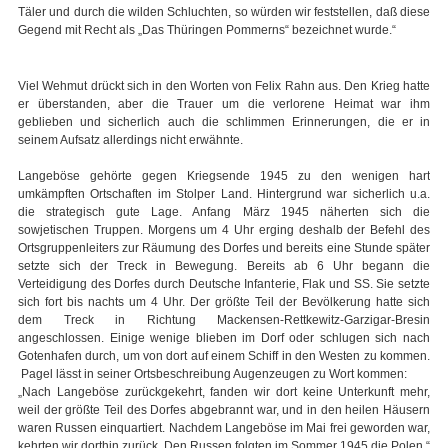
Täler und durch die wilden Schluchten, so würden wir feststellen, daß diese
Gegend mit Recht als „Das Thüringen Pommerns“ bezeichnet wurde.“
Viel Wehmut drückt sich in den Worten von Felix Rahn aus. Den Krieg hatte
er überstanden, aber die Trauer um die verlorene Heimat war ihm
geblieben und sicherlich auch die schlimmen Erinnerungen, die er in
seinem Aufsatz allerdings nicht erwähnte.
Langeböse gehörte gegen Kriegsende 1945 zu den wenigen hart
umkämpften Ortschaften im Stolper Land. Hintergrund war sicherlich u.a.
die strategisch gute Lage. Anfang März 1945 näherten sich die
sowjetischen Truppen. Morgens um 4 Uhr erging deshalb der Befehl des
Ortsgruppenleiters zur Räumung des Dorfes und bereits eine Stunde später
setzte sich der Treck in Bewegung. Bereits ab 6 Uhr begann die
Verteidigung des Dorfes durch Deutsche Infanterie, Flak und SS. Sie setzte
sich fort bis nachts um 4 Uhr. Der größte Teil der Bevölkerung hatte sich
dem Treck in Richtung Mackensen-Rettkewitz-Garzigar-Bresin
angeschlossen. Einige wenige blieben im Dorf oder schlugen sich nach
Gotenhafen durch, um von dort auf einem Schiff in den Westen zu kommen.
Pagel lässt in seiner Ortsbeschreibung Augenzeugen zu Wort kommen:
„Nach Langeböse zurückgekehrt, fanden wir dort keine Unterkunft mehr,
weil der größte Teil des Dorfes abgebrannt war, und in den heilen Häusern
waren Russen einquartiert. Nachdem Langeböse im Mai frei geworden war,
kehrten wir dorthin zurück. Den Russen folgten im Sommer 1945 die Polen.“