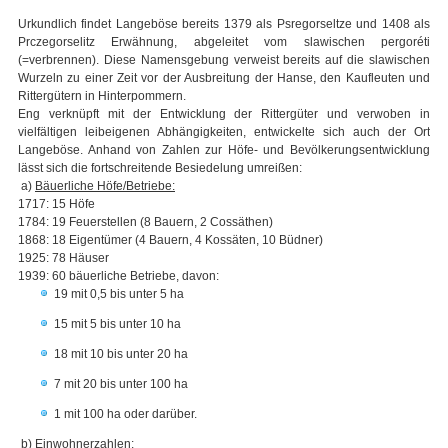
Urkundlich findet Langeböse bereits 1379 als Psregorseltze und 1408 als
Prczegorselitz Erwähnung, abgeleitet vom slawischen pergoréti
(=verbrennen). Diese Namensgebung verweist bereits auf die slawischen
Wurzeln zu einer Zeit vor der Ausbreitung der Hanse, den Kaufleuten und
Rittergütern in Hinterpommern.
Eng verknüpft mit der Entwicklung der Rittergüter und verwoben in
vielfältigen leibeigenen Abhängigkeiten, entwickelte sich auch der Ort
Langeböse. Anhand von Zahlen zur Höfe- und Bevölkerungsentwicklung
lässt sich die fortschreitende Besiedelung umreißen:
a)
Bäuerliche Höfe/Betriebe:
1717: 15 Höfe
1784: 19 Feuerstellen (8 Bauern, 2 Cossäthen)
1868: 18 Eigentümer (4 Bauern, 4 Kossäten, 10 Büdner)
1925: 78 Häuser
1939: 60 bäuerliche Betriebe, davon:
19 mit 0,5 bis unter 5 ha
15 mit 5 bis unter 10 ha
18 mit 10 bis unter 20 ha
7 mit 20 bis unter 100 ha
1 mit 100 ha oder darüber.
b)
Einwohnerzahlen: