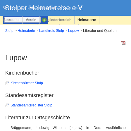
Navigation
überspringen
Sitemap
Kontakt
Impressum
Datenschutz
Startseite
Verein
Mitgliederbereich
Heimatorte
Familienforschung
Personen
Service
Registrieren
Stolp
Heimatorte
Landkreis Stolp
Lupow
Literatur und Quellen
Login
Lupow
Kirchenbücher
Kirchenbücher Stolp
Standesamtsregister
Standesamtsregister Stolp
Literatur zur Ortsgeschichte
– Brüggemann, Ludewig Wilhelm: [Lupow]. In: Ders.: Ausführliche