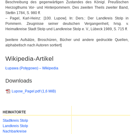
Beschreibung des gegenwärtigen Zustandes des Königl. Preußischen
Herzogthums Vor- und Hinterpommern. Des zweiten Theils zweiter Band,
Stettin 1784, S. 980 ff.
– Pagel, Karl-Heinz: [100. Lupow]. In: Ders.: Der Landkreis Stolp in
Pommern. Zeugnisse seiner deutschen Vergangenheit, hrsg. v.
Heimatkreise Stadt Stolp und Landkreise Stolp e. V., Lübeck 1989, S. 715 ff.
[weitere Aufsätze, Broschüren, Bücher und andere gedruckte Quellen,
alphabetisch nach Autoren sortiert]
Wikipedia-Artikel
Łupawa (Potęgowo) – Wikipedia
Downloads
Lupow_Pagel.pdf
(1,6 MiB)
HEIMATORTE
Navigation
Stadtkreis Stolp
überspringen
Landkreis Stolp
Nachbarkreise