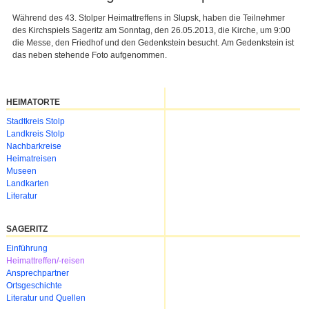
Während des 43. Stolper Heimattreffens in Slupsk,
haben die Teilnehmer
des Kirchspiels Sageritz
am Sonntag, den 26.05.2013, die Kirche, um 9:00
die Messe,
den Friedhof und den Gedenkstein besucht.
Am Gedenkstein ist
das neben stehende Foto aufgenommen.
HEIMATORTE
Navigation
Stadtkreis Stolp
überspringen
Landkreis Stolp
Nachbarkreise
Heimatreisen
Museen
Landkarten
Literatur
SAGERITZ
Navigation
Einführung
überspringen
Heimattreffen/-reisen
Ansprechpartner
Ortsgeschichte
Literatur und Quellen