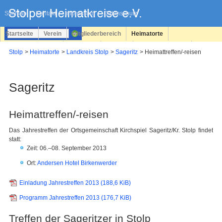
Navigation
überspringen
Sitemap
Kontakt
Impressum
Datenschutz
Startseite
Verein
Mitgliederbereich
Heimatorte
Familienforschung
Personen
Service
Registrieren
Stolp
Heimatorte
Landkreis Stolp
Sageritz
Heimattreffen/-reisen
Login
Sageritz
Heimattreffen/-reisen
Das Jahrestreffen der Ortsgemeinschaft Kirchspiel Sageritz/Kr. Stolp findet
statt:
Zeit: 06.–08. September 2013
Ort:
Andersen Hotel Birkenwerder
Einladung Jahrestreffen 2013
(188,6 KiB)
Programm Jahrestreffen 2013
(176,7 KiB)
Treffen der Sageritzer in Stolp