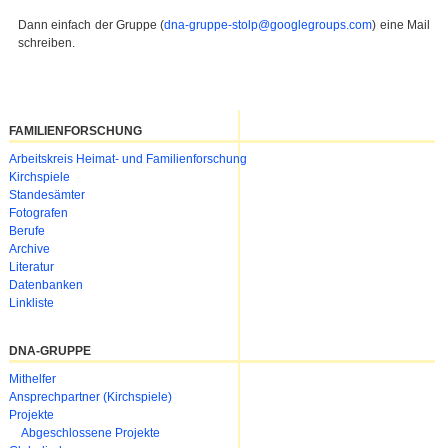
Dann einfach der Gruppe (
dna-gruppe-stolp@googlegroups.com
) eine Mail
schreiben.
FAMILIENFORSCHUNG
Navigation
Arbeitskreis Heimat- und Familienforschung
überspringen
Kirchspiele
Standesämter
Fotografen
Berufe
Archive
Literatur
Datenbanken
Linkliste
DNA-GRUPPE
Navigation
Mithelfer
überspringen
Ansprechpartner (Kirchspiele)
Projekte
Abgeschlossene Projekte