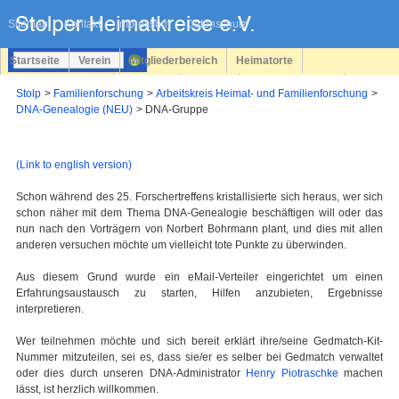
Navigation
überspringen
Sitemap
Kontakt
Impressum
Datenschutz
Startseite
Verein
Mitgliederbereich
Heimatorte
Familienforschung
Personen
Service
Registrieren
Stolp
Familienforschung
Arbeitskreis Heimat- und Familienforschung
DNA-Genealogie (NEU)
DNA-Gruppe
Login
(Link to english version)
Schon während des 25. Forschertreffens kristallisierte sich heraus, wer sich
schon näher mit dem Thema DNA-Genealogie beschäftigen will oder das
nun nach den Vorträgern von Norbert Bohrmann plant, und dies mit allen
anderen versuchen möchte um vielleicht tote Punkte zu überwinden.
Aus diesem Grund wurde ein eMail-Verteiler eingerichtet um einen
Erfahrungsaustausch zu starten, Hilfen anzubieten, Ergebnisse
interpretieren.
Wer teilnehmen möchte und sich bereit erklärt ihre/seine Gedmatch-Kit-
Nummer mitzuteilen, sei es, dass sie/er es selber bei Gedmatch verwaltet
oder dies durch unseren DNA-Administrator
Henry Piotraschke
machen
lässt, ist herzlich willkommen.