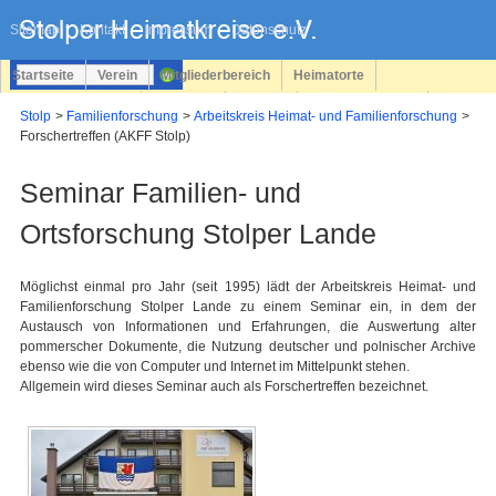
Navigation
überspringen
Sitemap
Kontakt
Impressum
Datenschutz
Startseite
Verein
Mitgliederbereich
Heimatorte
Familienforschung
Personen
Service
Registrieren
Stolp
Familienforschung
Arbeitskreis Heimat- und Familienforschung
Forschertreffen (AKFF Stolp)
Login
Seminar Familien- und
Ortsforschung Stolper Lande
Möglichst einmal pro Jahr (seit 1995) lädt der Arbeitskreis Heimat- und
Familienforschung Stolper Lande zu einem Seminar ein, in dem der
Austausch von Informationen und Erfahrungen, die Auswertung alter
pommerscher Dokumente, die Nutzung deutscher und polnischer Archive
ebenso wie die von Computer und Internet im Mittelpunkt stehen.
Allgemein wird dieses Seminar auch als Forschertreffen bezeichnet.