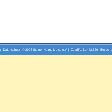
m
|
Datenschutz
| © 2026 Stolper Heimatkreise e.V. | |
Zugriffe: 11.442.729 | Besuche