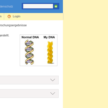
tenschutz
en
Login
rschungsergebnisse
estellt.