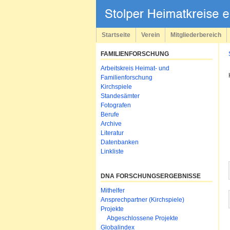
Navigation
überspringen
Startseite
Verein
Mitgliederbereich
FAMILIENFORSCHUNG
Navigation
Arbeitskreis Heimat- und
überspringen
Familienforschung
Kirchspiele
Standesämter
Fotografen
Berufe
Archive
Literatur
Datenbanken
Linkliste
DNA FORSCHUNGSERGEBNISSE
Navigation
Mithelfer
überspringen
Ansprechpartner (Kirchspiele)
Projekte
Abgeschlossene Projekte
Globalindex