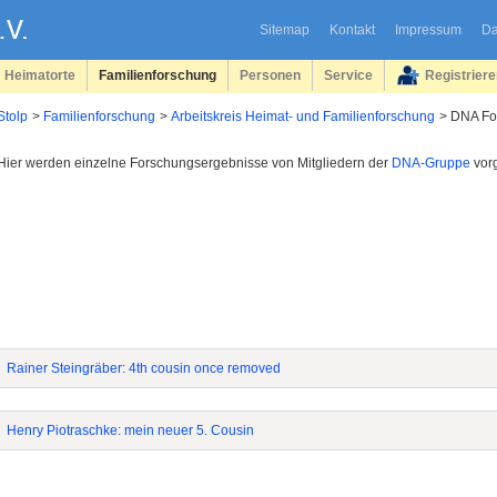
Sitemap
Kontakt
Impressum
Da
Heimatorte
Familienforschung
Personen
Service
Registrier
Stolp
Familienforschung
Arbeitskreis Heimat- und Familienforschung
DNA Fo
Hier werden einzelne Forschungsergebnisse von Mitgliedern der
DNA-Gruppe
vorg
Rainer Steingräber: 4th cousin once removed
Henry Piotraschke: mein neuer 5. Cousin