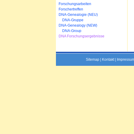
Forschungsarbeiten
Forschertreffen
DNA-Genealogie (NEU)
DNA-Gruppe
DNA-Genealogy (NEW)
DNA-Group
DNA Forschungsergebnisse
Sitemap
|
Kontakt
|
Impressu