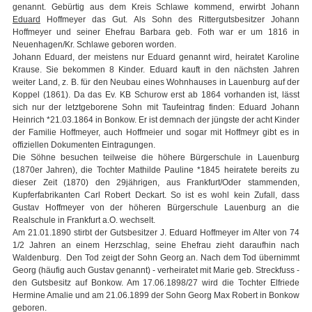
genannt. Gebürtig aus dem Kreis Schlawe kommend, erwirbt Johann
Eduard
Hoffmeyer das Gut. Als Sohn des Rittergutsbesitzer Johann
Hoffmeyer und seiner Ehefrau Barbara geb. Foth war er um 1816 in
Neuenhagen/Kr. Schlawe geboren worden.
Johann Eduard, der meistens nur Eduard genannt wird, heiratet Karoline
Krause. Sie bekommen 8 Kinder. Eduard kauft in den nächsten Jahren
weiter Land, z. B. für den Neubau eines Wohnhauses in Lauenburg auf der
Koppel (1861). Da das Ev. KB Schurow erst ab 1864 vorhanden ist, lässt
sich nur der letztgeborene Sohn mit Taufeintrag finden: Eduard Johann
Heinrich *21.03.1864 in Bonkow. Er ist demnach der jüngste der acht Kinder
der Familie Hoffmeyer, auch Hoffmeier und sogar mit Hoffmeyr gibt es in
offiziellen Dokumenten Eintragungen.
Die Söhne besuchen teilweise die höhere Bürgerschule in Lauenburg
(1870er Jahren), die Tochter Mathilde Pauline *1845 heiratete bereits zu
dieser Zeit (1870) den 29jährigen, aus Frankfurt/Oder stammenden,
Kupferfabrikanten Carl Robert Deckart. So ist es wohl kein Zufall, dass
Gustav Hoffmeyer von der höheren Bürgerschule Lauenburg an die
Realschule in Frankfurt a.O. wechselt.
Am 21.01.1890 stirbt der Gutsbesitzer J. Eduard Hoffmeyer im Alter von 74
1/2 Jahren an einem Herzschlag, seine Ehefrau zieht daraufhin nach
Waldenburg. Den Tod zeigt der Sohn Georg an. Nach dem Tod übernimmt
Georg (häufig auch Gustav genannt) - verheiratet mit Marie geb. Streckfuss -
den Gutsbesitz auf Bonkow. Am 17.06.1898/27 wird die Tochter Elfriede
Hermine Amalie und am 21.06.1899 der Sohn Georg Max Robert in Bonkow
geboren.