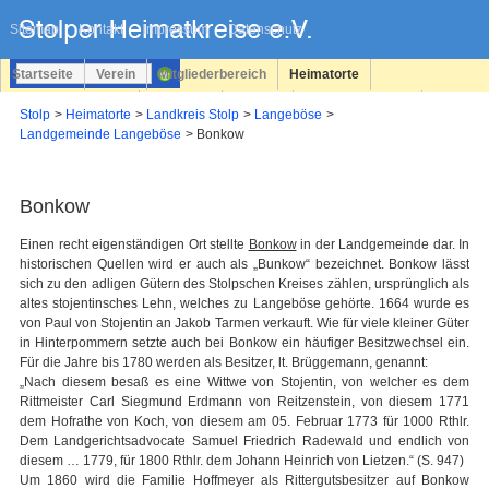
Navigation
überspringen
Sitemap
Kontakt
Impressum
Datenschutz
Startseite
Verein
Mitgliederbereich
Heimatorte
Familienforschung
Personen
Service
Registrieren
Stolp
Heimatorte
Landkreis Stolp
Langeböse
Landgemeinde Langeböse
Bonkow
Login
Bonkow
Einen recht eigenständigen Ort stellte
Bonkow
in der Landgemeinde dar. In
historischen Quellen wird er auch als „Bunkow“ bezeichnet. Bonkow lässt
sich zu den adligen Gütern des Stolpschen Kreises zählen, ursprünglich als
altes stojentinsches Lehn, welches zu Langeböse gehörte. 1664 wurde es
von Paul von Stojentin an Jakob Tarmen verkauft. Wie für viele kleiner Güter
in Hinterpommern setzte auch bei Bonkow ein häufiger Besitzwechsel ein.
Für die Jahre bis 1780 werden als Besitzer, lt. Brüggemann, genannt:
„Nach diesem besaß es eine Wittwe von Stojentin, von welcher es dem
Rittmeister Carl Siegmund Erdmann von Reitzenstein, von diesem 1771
dem Hofrathe von Koch, von diesem am 05. Februar 1773 für 1000 Rthlr.
Dem Landgerichtsadvocate Samuel Friedrich Radewald und endlich von
diesem … 1779, für 1800 Rthlr. dem Johann Heinrich von Lietzen.“ (S. 947)
Um 1860 wird die Familie Hoffmeyer als Rittergutsbesitzer auf Bonkow