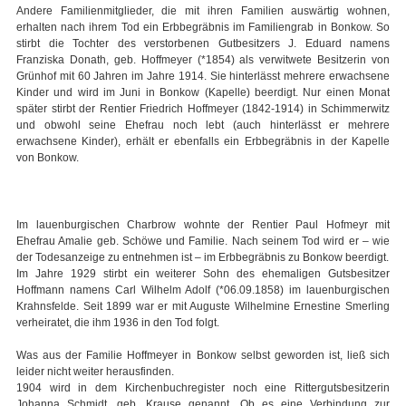
Andere Familienmitglieder, die mit ihren Familien auswärtig wohnen,
erhalten nach ihrem Tod ein Erbbegräbnis im Familiengrab in Bonkow. So
stirbt die Tochter des verstorbenen Gutbesitzers J. Eduard namens
Franziska Donath, geb. Hoffmeyer (*1854) als verwitwete Besitzerin von
Grünhof mit 60 Jahren im Jahre 1914. Sie hinterlässt mehrere erwachsene
Kinder und wird im Juni in Bonkow (Kapelle) beerdigt. Nur einen Monat
später stirbt der Rentier Friedrich Hoffmeyer (1842-1914) in Schimmerwitz
und obwohl seine Ehefrau noch lebt (auch hinterlässt er mehrere
erwachsene Kinder), erhält er ebenfalls ein Erbbegräbnis in der Kapelle
von Bonkow.
Im lauenburgischen Charbrow wohnte der Rentier Paul Hofmeyr mit
Ehefrau Amalie geb. Schöwe und Familie. Nach seinem Tod wird er – wie
der Todesanzeige zu entnehmen ist – im Erbbegräbnis zu Bonkow beerdigt.
Im Jahre 1929 stirbt ein weiterer Sohn des ehemaligen Gutsbesitzer
Hoffmann namens Carl Wilhelm Adolf (*06.09.1858) im lauenburgischen
Krahnsfelde. Seit 1899 war er mit Auguste Wilhelmine Ernestine Smerling
verheiratet, die ihm 1936 in den Tod folgt.
Was aus der Familie Hoffmeyer in Bonkow selbst geworden ist, ließ sich
leider nicht weiter herausfinden.
1904 wird in dem Kirchenbuchregister noch eine Rittergutsbesitzerin
Johanna Schmidt, geb. Krause genannt. Ob es eine Verbindung zur