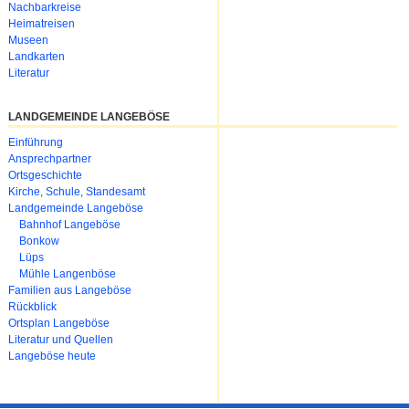
Nachbarkreise
Heimatreisen
Museen
Landkarten
Literatur
LANDGEMEINDE LANGEBÖSE
Navigation
Einführung
überspringen
Ansprechpartner
Ortsgeschichte
Kirche, Schule, Standesamt
Landgemeinde Langeböse
Bahnhof Langeböse
Bonkow
Lüps
Mühle Langenböse
Familien aus Langeböse
Rückblick
Ortsplan Langeböse
Literatur und Quellen
Langeböse heute