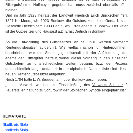
Rittergutsfamilie Hoffmeyer gegeben hat, muss zunächst ebenfalls offen
bleiben.
Und im Jahr 1923 heiratet der Landwirt Friedrich Erich Spickschen *err.
1897 Kr. Moers, wh. 1923 Bonkow, die Gutsbesitzertochter Gerda Ursula
Lieselotte Dietrich *err. 1903 Berlin, wh. 1923 ebenfalls Bonkow. Der Vater
ist der Gutbesitzer und Hausarzt a.D. Ernst Dietrich in Bonkow.
So die Entwicklung des Gutsbesitzes. Ab ca. 1910 werden vermehrt
Rentengutsbesitzer aufgeführt. Wie vielfach schon für Hinterpommern
beschrieben, war die Siedlungsgesellschaft mit der Aufsiedelung der
ehemaligen Rittergüter betraut, wobei dieser Vorgang in den einzelnen
Gutsdörfern zu unterschiedlichen Zeiten begann, bzw. der Prozess
unterschiedlich lange andauert. In der alphabeth. Namensliste sind diese
neuen Rentengutsbesitzer aufgeführt.
Noch 1784 hatte L. W. Brüggemann über Bonkow geschrieben:
„… ein Vorwerk, welches mit Einschließung des
Vorwerks Schmelz
3
Feuerstellen hat und zu Schurow in der Stolpschen Synode eingepfarrt ist.“
HEIMATORTE
Navigation
Stadtkreis Stolp
überspringen
Landkreis Stolp