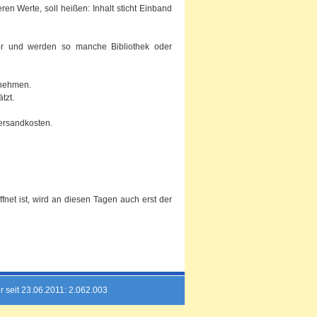
en Werte, soll heißen: Inhalt sticht Einband
 vor und werden so manche Bibliothek oder
knehmen.
tzt.
ersandkosten.
net ist, wird an diesen Tagen auch erst der
r seit 23.06.2011: 2.062.003