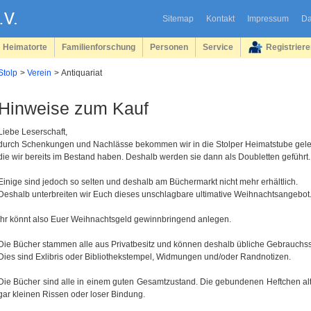
Sitemap
Kontakt
Impressum
Da
Heimatorte
Familienforschung
Personen
Service
Registrier
Stolp
Verein
Antiquariat
Hinweise zum Kauf
Liebe Leserschaft,
durch Schenkungen und Nachlässe bekommen wir in die Stolper Heimatstube gele
die wir bereits im Bestand haben. Deshalb werden sie dann als Doubletten geführt.
Einige sind jedoch so selten und deshalb am Büchermarkt nicht mehr erhältlich.
Deshalb unterbreiten wir Euch dieses unschlagbare ultimative Weihnachtsangebot
Ihr könnt also Euer Weihnachtsgeld gewinnbringend anlegen.
Die Bücher stammen alle aus Privatbesitz und können deshalb übliche Gebrauchs
Dies sind Exlibris oder Bibliothekstempel, Widmungen und/oder Randnotizen.
Die Bücher sind alle in einem guten Gesamtzustand. Die gebundenen Heftchen al
gar kleinen Rissen oder loser Bindung.