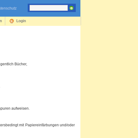
tenschutz
en
Login
gentlich Bücher,
.
spuren aufweisen.
tersbedingt mit Papiereinfärbungen und/oder