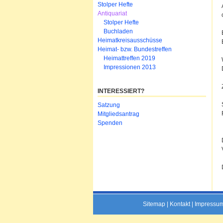
Stolper Hefte
Antiquariat
Stolper Hefte
Buchladen
Heimatkreisausschüsse
Heimat- bzw. Bundestreffen
Heimattreffen 2019
Impressionen 2013
INTERESSIERT?
Navigation
Satzung
überspringen
Mitgliedsantrag
Spenden
Sitemap
|
Kontakt
|
Impressu