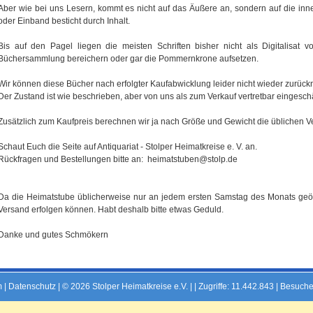
Aber wie bei uns Lesern, kommt es nicht auf das Äußere an, sondern auf die inner
oder Einband besticht durch Inhalt.
Bis auf den Pagel liegen die meisten Schriften bisher nicht als Digitalisat
Büchersammlung bereichern oder gar die Pommernkrone aufsetzen.
Wir können diese Bücher nach erfolgter Kaufabwicklung leider nicht wieder zurüc
Der Zustand ist wie beschrieben, aber von uns als zum Verkauf vertretbar eingeschä
Zusätzlich zum Kaufpreis berechnen wir ja nach Größe und Gewicht die üblichen V
Schaut Euch die Seite auf Antiquariat - Stolper Heimatkreise e. V. an.
Rückfragen und Bestellungen bitte an: heimatstuben@stolp.de
Da die Heimatstube üblicherweise nur an jedem ersten Samstag des Monats geöff
Versand erfolgen können. Habt deshalb bitte etwas Geduld.
Danke und gutes Schmökern
m
|
Datenschutz
| © 2026 Stolper Heimatkreise e.V. | |
Zugriffe: 11.442.843 | Besuche