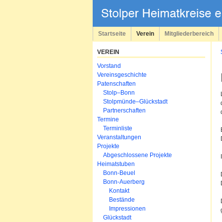
Navigation
überspringen
Startseite
Verein
Mitgliederbereich
VEREIN
Navigation
Vorstand
überspringen
Vereinsgeschichte
Patenschaften
Stolp–Bonn
Stolpmünde–Glückstadt
Partnerschaften
Termine
Terminliste
Veranstaltungen
Projekte
Abgeschlossene Projekte
Heimatstuben
Bonn-Beuel
Bonn-Auerberg
Kontakt
Bestände
Impressionen
Glückstadt