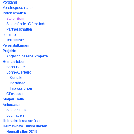
Navigation
Vorstand
überspringen
Vereinsgeschichte
Patenschaften
Stolp–Bonn
Stolpmünde–Glückstadt
Partnerschaften
Termine
Terminliste
Veranstaltungen
Projekte
Abgeschlossene Projekte
Heimatstuben
Bonn-Beuel
Bonn-Auerberg
Kontakt
Bestände
Impressionen
Glückstadt
Stolper Hefte
Antiquariat
Stolper Hefte
Buchladen
Heimatkreisausschüsse
Heimat- bzw. Bundestreffen
Heimattreffen 2019