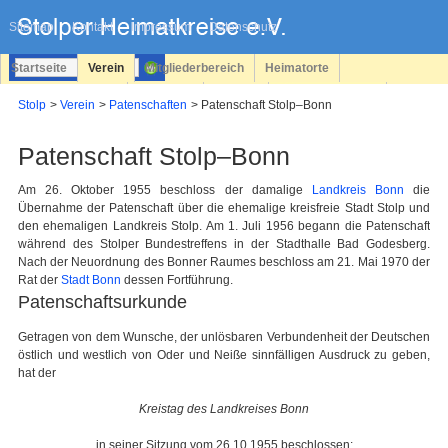
Navigation
überspringen
Sitemap
Kontakt
Impressum
Datenschutz
Startseite
Verein
Mitgliederbereich
Heimatorte
Familienforschung
Personen
Service
Registrieren
Stolp
Verein
Patenschaften
Patenschaft Stolp–Bonn
Login
Patenschaft Stolp–Bonn
Am 26. Oktober 1955 beschloss der damalige
Landkreis Bonn
die
Übernahme der Patenschaft über die ehemalige kreisfreie Stadt Stolp und
den ehemaligen Landkreis Stolp. Am 1. Juli 1956 begann die Patenschaft
während des Stolper Bundestreffens in der Stadthalle Bad Godesberg.
Nach der Neuordnung des Bonner Raumes beschloss am 21. Mai 1970 der
Rat der
Stadt Bonn
dessen Fortführung.
Patenschaftsurkunde
Getragen von dem Wunsche, der unlösbaren Verbundenheit der Deutschen
östlich und westlich von Oder und Neiße sinnfälligen Ausdruck zu geben,
hat der
Kreistag des Landkreises Bonn
in seiner Sitzung vom 26.10.1955 beschlossen: