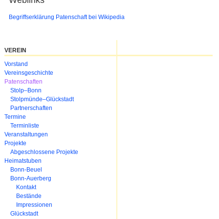
Weblinks
Begriffserklärung Patenschaft bei Wikipedia
VEREIN
Navigation
Vorstand
überspringen
Vereinsgeschichte
Patenschaften
Stolp–Bonn
Stolpmünde–Glückstadt
Partnerschaften
Termine
Terminliste
Veranstaltungen
Projekte
Abgeschlossene Projekte
Heimatstuben
Bonn-Beuel
Bonn-Auerberg
Kontakt
Bestände
Impressionen
Glückstadt