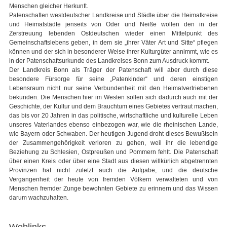
Menschen gleicher Herkunft.
Patenschaften westdeutscher Landkreise und Städte über die Heimatkreise
und Heimatstädte jenseits von Oder und Neiße wollen den in der
Zerstreuung lebenden Ostdeutschen wieder einen Mittelpunkt des
Gemeinschaftslebens geben, in dem sie „ihrer Väter Art und Sitte“ pflegen
können und der sich in besonderer Weise ihrer Kulturgüter annimmt, wie es
in der Patenschaftsurkunde des Landkreises Bonn zum Ausdruck kommt.
Der Landkreis Bonn als Träger der Patenschaft will aber durch diese
besondere Fürsorge für seine „Patenkinder“ und deren einstigen
Lebensraum nicht nur seine Verbundenheit mit den Heimatvertriebenen
bekunden. Die Menschen hier im Westen sollen sich dadurch auch mit der
Geschichte, der Kultur und dem Brauchtum eines Gebietes vertraut machen,
das bis vor 20 Jahren in das politische, wirtschaftliche und kulturelle Leben
unseres Vaterlandes ebenso einbezogen war, wie die rheinischen Lande,
wie Bayern oder Schwaben. Der heutigen Jugend droht dieses Bewußtsein
der Zusammengehörigkeit verloren zu gehen, weil ihr die lebendige
Beziehung zu Schlesien, Ostpreußen und Pommern fehlt. Die Patenschaft
über einen Kreis oder über eine Stadt aus diesen willkürlich abgetrennten
Provinzen hat nicht zuletzt auch die Aufgabe, und die deutsche
Vergangenheit der heute von fremden Völkern verwalteten und von
Menschen fremder Zunge bewohnten Gebiete zu erinnern und das Wissen
darum wachzuhalten.