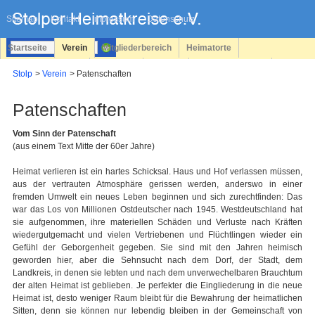
Navigation
überspringen
Sitemap
Kontakt
Impressum
Datenschutz
Startseite
Verein
Mitgliederbereich
Heimatorte
Familienforschung
Personen
Service
Registrieren
Stolp
Verein
Patenschaften
Login
Patenschaften
Vom Sinn der Patenschaft
(aus einem Text Mitte der 60er Jahre)
Heimat verlieren ist ein hartes Schicksal. Haus und Hof verlassen müssen,
aus der vertrauten Atmosphäre gerissen werden, anderswo in einer
fremden Umwelt ein neues Leben beginnen und sich zurechtfinden: Das
war das Los von Millionen Ostdeutscher nach 1945. Westdeutschland hat
sie aufgenommen, ihre materiellen Schäden und Verluste nach Kräften
wiedergutgemacht und vielen Vertriebenen und Flüchtlingen wieder ein
Gefühl der Geborgenheit gegeben. Sie sind mit den Jahren heimisch
geworden hier, aber die Sehnsucht nach dem Dorf, der Stadt, dem
Landkreis, in denen sie lebten und nach dem unverwechelbaren Brauchtum
der alten Heimat ist geblieben. Je perfekter die Eingliederung in die neue
Heimat ist, desto weniger Raum bleibt für die Bewahrung der heimatlichen
Sitten, denn sie können nur lebendig bleiben in der Gemeinschaft von