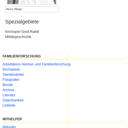
Heinz Weigt
Spezialgebiete
Kirchspiel Groß Rakitt
Militärgeschichte
FAMILIENFORSCHUNG
Navigation
Arbeitskreis Heimat- und Familienforschung
überspringen
Kirchspiele
Standesämter
Fotografen
Berufe
Archive
Literatur
Datenbanken
Linkliste
MITHELFER
Navigation
Mithelfer