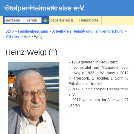
Navigation
überspringen
Sitemap
Kontakt
Impressum
Datenschutz
Startseite
Verein
Mitgliederbereich
Heimatorte
Familienforschung
Personen
Service
Registrieren
Stolp
Familienforschung
Arbeitskreis Heimat- und Familienforschung
Mithelfer
Heinz Weigt
Login
Heinz Weigt (†)
– 1919 geboren in Groß Rakitt
– verheiratet mit Margarete geb.
Ludwig (* 1922 in Wutzkow, + 2012
in Troisdorf), 1 Tochter, 1 Sohn, 6
Enkelkinder, Urenkel
– 2008 Eintritt Stolper Heimatkreise
e. V.
– 2017 verstorben im Alter von 97
Jahren