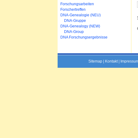
Forschungsarbeiten
Forschertreffen
DNA-Genealogie (NEU)
DNA-Gruppe
DNA-Genealogy (NEW)
DNA-Group
DNA Forschungsergebnisse
Sitemap
|
Kontakt
|
Impressu