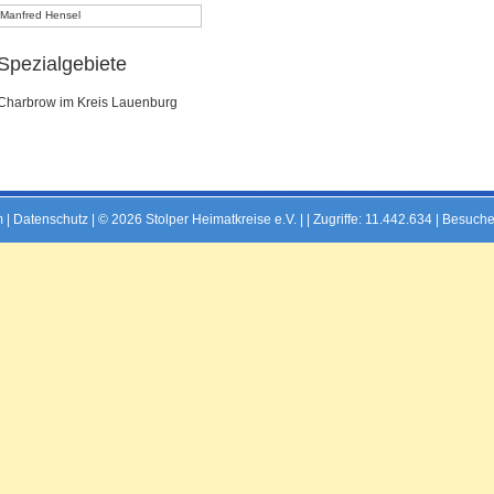
Manfred Hensel
Spezialgebiete
Charbrow im Kreis Lauenburg
m
|
Datenschutz
| © 2026 Stolper Heimatkreise e.V. | |
Zugriffe: 11.442.634 | Besuche