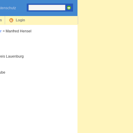
tenschutz
en
Login
r
Manfred Hensel
reis Lauenburg
tube