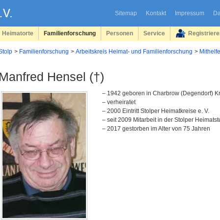
Sitemap
Kontakt
Impressum
Da
Heimatorte
Familienforschung
Personen
Service
Registrier
Stolp
Familienforschung
Arbeitskreis Heimat- und Familienforschung
Mithelfe
Manfred Hensel (†)
– 1942 geboren in Charbrow (Degendorf) K
– verheiratet
– 2000 Eintritt Stolper Heimatkreise e. V.
– seit 2009 Mitarbeit in der Stolper Heimats
– 2017 gestorben im Alter von 75 Jahren