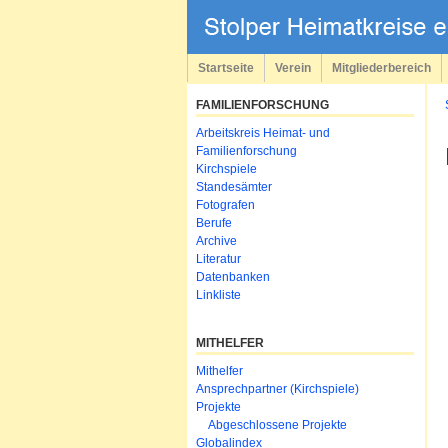
Navigation
überspringen
Startseite
Verein
Mitgliederbereich
FAMILIENFORSCHUNG
Navigation
Arbeitskreis Heimat- und
überspringen
Familienforschung
Kirchspiele
Standesämter
Fotografen
Berufe
Archive
Literatur
Datenbanken
Linkliste
MITHELFER
Navigation
Mithelfer
überspringen
Ansprechpartner (Kirchspiele)
Projekte
Abgeschlossene Projekte
Globalindex