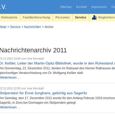
Sitemap
Kontakt
Impressum
Da
Heimatorte
Familienforschung
Personen
Service
Registrier
Stolp
Service
Nachrichten
Archiv
Nachrichtenarchiv 2011
23.12.2011 23:00
von Uwe Kerntopf
Dr. Keßler, Leiter der Martin-Opitz-Bibliothek, wurde in den Ruhestand
Am Donnerstag, 22. Dezember 2011, fanden im Ratssaal des Herner Rathauses die
gleichzeitiger Verabschiedung von Dr. Wolfgang Keßler statt.
Dr.
Weiterlesen …
Keßler,
Leiter
22.12.2011 22:00
von Uwe Kerntopf
der
Stolperstein für Ernst Junghans, gebürtig aus Sageritz
Martin-
Am Samstag, den 17. Dezember 2011 wurde für den Anfang Februar 1933 erschoss
Opitz-
Sageritz, in Zons bei Dormagen ein Stolperstein gelegt.
Bibliothek,
Stolperstein
Weiterlesen …
wurde
für
in