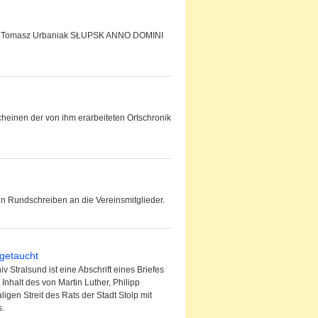
von Tomasz Urbaniak SŁUPSK ANNO DOMINI
cheinen der von ihm erarbeiteten Ortschronik
in Rundschreiben an die Vereinsmitglieder.
fgetaucht
Stralsund ist eine Abschrift eines Briefes
halt des von Martin Luther, Philipp
gen Streit des Rats der Stadt Stolp mit
s.