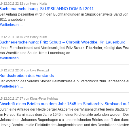
Ernst
19.12.2011 22:12
von Henry Kuritz
den
Junghans,
Buchneuerscheinung: SŁUPSK ANNO DOMINI 2011
Ruhestand
gebürtig
Seit Anfang Dezember wird in den Buchhandlungen in Słupsk der zweite Band 
verabschiedet
aus
2011 angeboten
Sageritz
Buchneuerscheinung:
Weiterlesen …
SŁUPSK
ANNO
19.12.2011 10:45
von Henry Kuritz
DOMINI
Buchneuerscheinung: Fritz Schulz – Chronik Woedtke, Kr. Lauenburg
2011
Unser Forscherfreund und Vereinsmitglied Fritz Schulz, Pforzheim, kündigt das Ers
von Woedtke und Saulin, Kreis Lauenburg an.
Buchneuerscheinung:
Weiterlesen …
Fritz
Schulz
18.12.2011 22:00
von Uwe Kerntopf
–
Rundschreiben des Vorstands
Chronik
Der Vorstand des Vereins Stolper Heimatkreise e. V. verschickte zum Jahresende e
Woedtke,
Rundschreiben
Weiterlesen …
Kr.
des
Lauenburg
Vorstands
15.12.2011 17:37
von Klaus-Peter Kohlhas
Abschrift eines Briefes aus dem Jahr 1545 im Stadtarchiv Stralsund au
Durch eine Anfrage der Heidelberger Akademie der Wissenschaften beim Stadtarchiv 
an Herzog Barnim aus dem Jahre 1545 in einer Kirchenakte gefunden worden. Der In
Melanchthon, Johannes Bugenhagen u.a. unterzeichneten Briefes betrifft den damali
Herzog Barnim um die Einkünfte des Jungfernklosters und des Dominikanerkloster