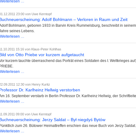
Abschrift
Weiterlesen …
eines
Briefes
01.12.2011 23:00
von Uwe Kerntopf
aus
Buchneuerscheinung: Adolf Bohlmann – Verloren in Raum und Zeit
dem
Adolf Bohlmann, geboren 1933 in Barvin Kreis Rummelsburg, beschreibt in seinem 
Jahr
Jahre seines Lebens.
1545
Buchneuerscheinung:
Weiterlesen …
im
Adolf
Stadtarchiv
Bohlmann
11.10.2011 15:16
von Klaus-Peter Kohlhas
Stralsund
–
Bild von Otto Priebe vor kurzem aufgetaucht
aufgetaucht
Verloren
Vor kurzem tauchte überraschend das Porträt eines Soldaten des I. Weltkrieges auf, 
in
PRIEBE.
Raum
Bild
Weiterlesen …
und
von
Zeit
Otto
22.09.2011 12:30
von Henry Kuritz
Priebe
Professor Dr. Karlheinz Hellwig verstorben
vor
Am 16. September verstarb in Berlin Professor Dr. Karlheinz Hellwig, der Schriftleite
kurzem
Professor
Weiterlesen …
aufgetaucht
Dr.
Karlheinz
11.09.2011 09:00
von Uwe Kerntopf
Hellwig
Buchneuerscheinung: Jerzy Saldat – Był niegdyś Bytów
verstorben
Pünktlich zum 26. Bütower Heimattreffen erschien das neue Buch von Jerzy Saldat.
Buchneuerscheinung:
Weiterlesen …