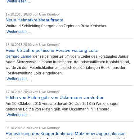
Öffnungstage
Weiterlesen …
Stolper
Heimatstube
17.10.2015 18:00
von Uwe Kerntopf
2016
Neue Heimatkreisbeauftragte
Waltraud Schlichting übergab das Zepter an Britta Kertscher.
Neue
Weiterlesen …
Heimatkreisbeauftragte
16.10.2015 20:00
von Uwe Kerntopf
Feier 65 Jahre polnische Forstverwaltung Loitz
Gerhard Lange
, der seit einiger Zeit mit dem Leiter des Forstamtes Janus
Adam Sterczewski in einem fruchtbaren, freundschaftlichen Kontakt stand,
wurde zu den Feierlichkeiten anlässlich des 65-jährigen Bestehens der
Forstverwaltung Loitz eingeladen.
Feier
Weiterlesen …
65
Jahre
14.10.2015 20:30
von Uwe Kerntopf
polnische
Editha von Platen geb. von Uckermann verstorben
Forstverwaltung
Am 10. Oktober 2015 verstarb die am 30. Juli 1913 in Wintershagen
Loitz
geborene Editha von Platen geb. von Uckermann in Hamburg.
Editha
Weiterlesen …
von
Platen
05.10.2015 21:00
von Uwe Kerntopf
geb.
Renovierung des Kriegerdenkmals Mützenow abgeschlossen
von