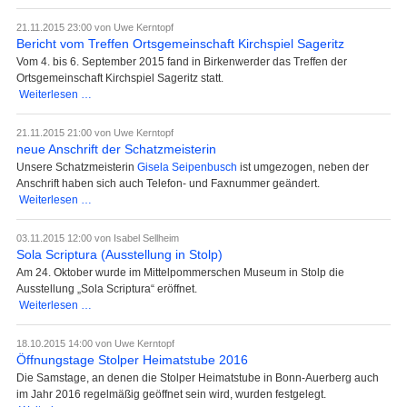
bei
Zeichnung
21.11.2015 23:00
von Uwe Kerntopf
benötigt
Bericht vom Treffen Ortsgemeinschaft Kirchspiel Sageritz
Vom 4. bis 6. September 2015 fand in Birkenwerder das Treffen der
Ortsgemeinschaft Kirchspiel Sageritz statt.
Bericht
Weiterlesen …
vom
Treffen
21.11.2015 21:00
von Uwe Kerntopf
Ortsgemeinschaft
neue Anschrift der Schatzmeisterin
Kirchspiel
Unsere Schatzmeisterin
Gisela Seipenbusch
ist umgezogen, neben der
Sageritz
Anschrift haben sich auch Telefon- und Faxnummer geändert.
neue
Weiterlesen …
Anschrift
der
03.11.2015 12:00
von Isabel Sellheim
Schatzmeisterin
Sola Scriptura (Ausstellung in Stolp)
Am 24. Oktober wurde im Mittelpommerschen Museum in Stolp die
Ausstellung „Sola Scriptura“ eröffnet.
Sola
Weiterlesen …
Scriptura
(Ausstellung
18.10.2015 14:00
von Uwe Kerntopf
in
Öffnungstage Stolper Heimatstube 2016
Stolp)
Die Samstage, an denen die Stolper Heimatstube in Bonn-Auerberg auch
im Jahr 2016 regelmäßig geöffnet sein wird, wurden festgelegt.