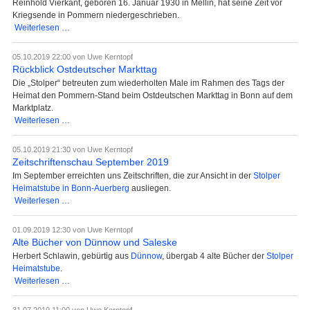
Reinhold Vierkant, geboren 16. Januar 1930 in Mellin, hat seine Zeit vor
Kriegsende in Pommern niedergeschrieben.
Lebenschronik
Weiterlesen …
von
Reinhold
05.10.2019 22:00
von Uwe Kerntopf
Vierkant
Rückblick Ostdeutscher Markttag
Die „Stolper“ betreuten zum wiederholten Male im Rahmen des Tags der
Heimat den Pommern-Stand beim Ostdeutschen Markttag in Bonn auf dem
Marktplatz.
Rückblick
Weiterlesen …
Ostdeutscher
Markttag
05.10.2019 21:30
von Uwe Kerntopf
Zeitschriftenschau September 2019
Im September erreichten uns Zeitschriften, die zur Ansicht in der
Stolper
Heimatstube in Bonn-Auerberg
ausliegen.
Zeitschriftenschau
Weiterlesen …
September
2019
01.09.2019 12:30
von Uwe Kerntopf
Alte Bücher von Dünnow und Saleske
Herbert Schlawin, gebürtig aus
Dünnow
, übergab 4 alte Bücher der
Stolper
Heimatstube
.
Alte
Weiterlesen …
Bücher
von