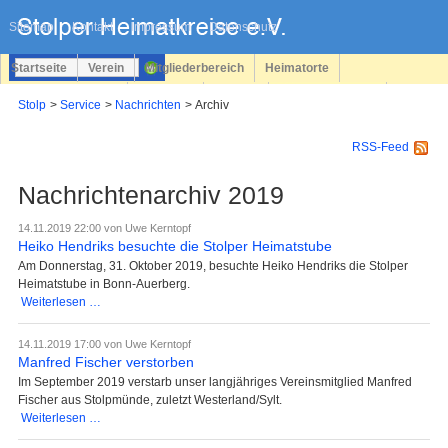
Navigation
überspringen
Sitemap
Kontakt
Impressum
Datenschutz
Startseite
Verein
Mitgliederbereich
Heimatorte
Familienforschung
Personen
Service
Registrieren
Stolp
Service
Nachrichten
Archiv
Login
RSS-Feed
Nachrichtenarchiv 2019
14.11.2019 22:00
von Uwe Kerntopf
Heiko Hendriks besuchte die Stolper Heimatstube
Am Donnerstag, 31. Oktober 2019, besuchte Heiko Hendriks die Stolper
Heimatstube in Bonn-Auerberg.
Heiko
Weiterlesen …
Hendriks
besuchte
14.11.2019 17:00
von Uwe Kerntopf
die
Manfred Fischer verstorben
Stolper
Im September 2019 verstarb unser langjähriges Vereinsmitglied Manfred
Heimatstube
Fischer aus Stolpmünde, zuletzt Westerland/Sylt.
Manfred
Weiterlesen …
Fischer