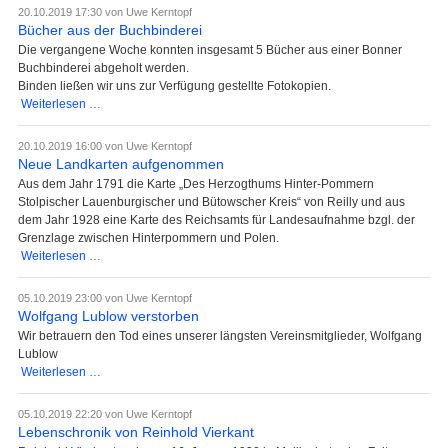
verstorben
20.10.2019 17:30
von Uwe Kerntopf
Bücher aus der Buchbinderei
Die vergangene Woche konnten insgesamt 5 Bücher aus einer Bonner
Buchbinderei abgeholt werden.
Binden ließen wir uns zur Verfügung gestellte Fotokopien.
Bücher
Weiterlesen …
aus
der
20.10.2019 16:00
von Uwe Kerntopf
Buchbinderei
Neue Landkarten aufgenommen
Aus dem Jahr 1791 die Karte „Des Herzogthums Hinter-Pommern
Stolpischer Lauenburgischer und Bütowscher Kreis“ von Reilly und aus
dem Jahr 1928 eine Karte des Reichsamts für Landesaufnahme bzgl. der
Grenzlage zwischen Hinterpommern und Polen.
Neue
Weiterlesen …
Landkarten
aufgenommen
05.10.2019 23:00
von Uwe Kerntopf
Wolfgang Lublow verstorben
Wir betrauern den Tod eines unserer längsten Vereinsmitglieder, Wolfgang
Lublow
Wolfgang
Weiterlesen …
Lublow
verstorben
05.10.2019 22:20
von Uwe Kerntopf
Lebenschronik von Reinhold Vierkant