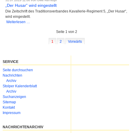
31.07.2019 11:00
von Uwe Kerntopf
Dünnow
„Der Husar“ wird eingestellt
und
Die Zeitschrift des Traditionsverbandes Kavallerie-Regiment 5, „Der Husar“,
Saleske
wird eingestellt.
„Der
Weiterlesen …
Husar“
Seite 1 von 2
wird
eingestellt
1
2
Vorwärts
SERVICE
Navigation
Seite durchsuchen
überspringen
Nachrichten
Archiv
Stolper Kalenderblatt
Archiv
Suchanzeigen
Sitemap
Kontakt
Impressum
NACHRICHTENARCHIV